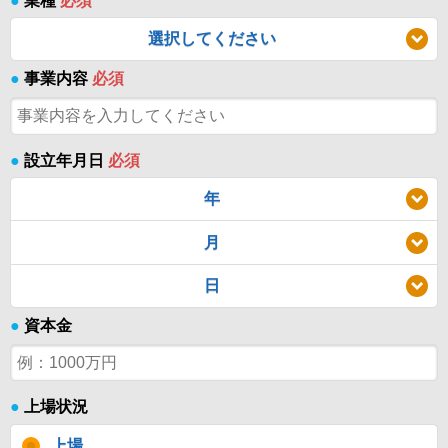
●
業種
必須
選択してください
●
事業内容
必須
●
設立年月日
必須
年
月
日
●
資本金
●
上場状況
上場