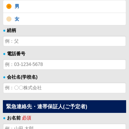
男
女
●
続柄
●
電話番号
●
会社名(学校名)
緊急連絡先・連帯保証人(ご予定者)
●
お名前
必須