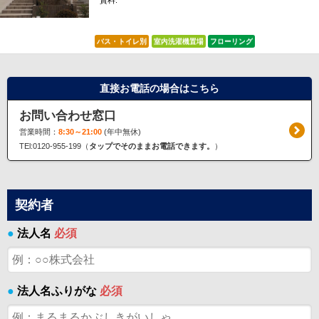
賃料:
*****
バス・トイレ別
室内洗濯機置場
フローリング
直接お電話の場合はこちら
お問い合わせ窓口
営業時間：
8:30～21:00
(年中無休)
TEl:0120-955-199（
タップでそのままお電話できます。
）
契約者
●
法人名
必須
●
法人名ふりがな
必須