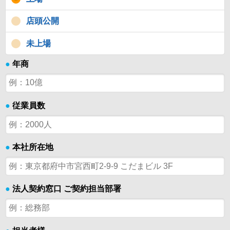
店頭公開
未上場
●
年商
●
従業員数
●
本社所在地
●
法人契約窓口 ご契約担当部署