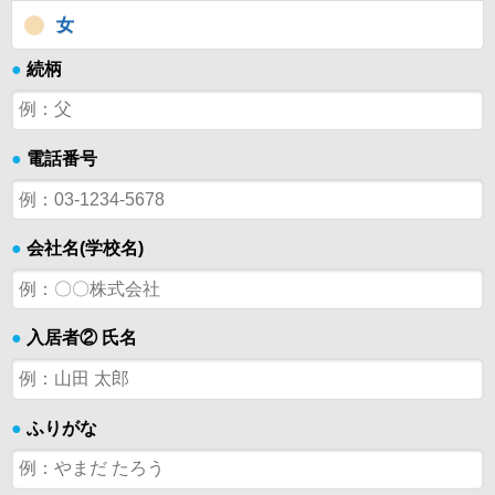
女
●
続柄
●
電話番号
●
会社名(学校名)
●
入居者② 氏名
●
ふりがな