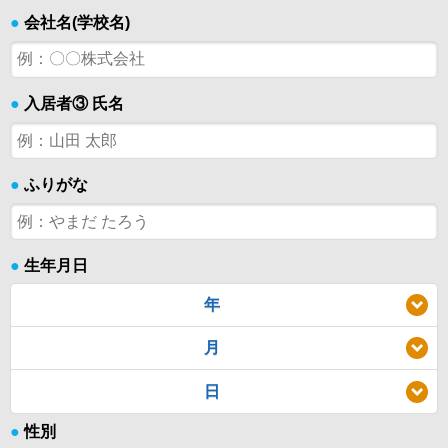
●
会社名(学校名)
●
入居者③ 氏名
●
ふりがな
●
生年月日
年
月
日
●
性別