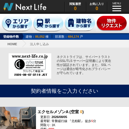
閲覧履歴
お気に入り
0
0
登録物件数
建物：
86,052
棟
部屋数：
484,174
戸
HOME
法人申し込み
ネクストライフは、サイバートラスト
のSSL/TLS サーバー証明書により実在
性が認証されています。また、SSL ペ
ージは通信が暗号化されプライバシー
が守られています。
契約者情報をご入力ください
エクセルメゾンA (空室
0
)
更新日:
2026/08/05
最寄駅: 常磐緩行線 『北柏駅』 徒歩
5
分
間取り: 1K