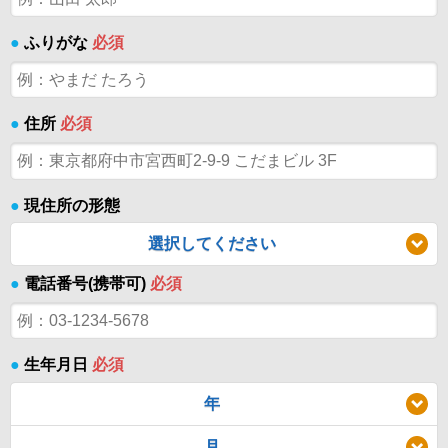
●
ふりがな
必須
●
住所
必須
●
現住所の形態
選択してください
●
電話番号(携帯可)
必須
●
生年月日
必須
年
月