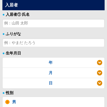
入居者
●
入居者① 氏名
●
ふりがな
●
生年月日
年
月
日
●
性別
男