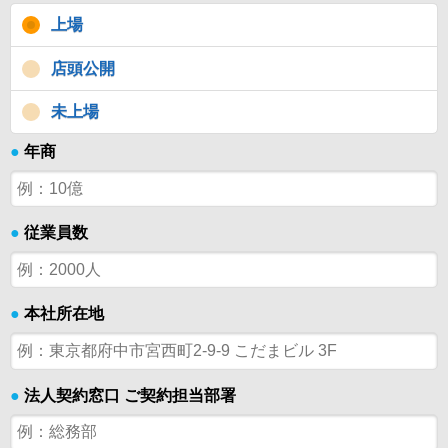
上場
店頭公開
未上場
●
年商
●
従業員数
●
本社所在地
●
法人契約窓口 ご契約担当部署