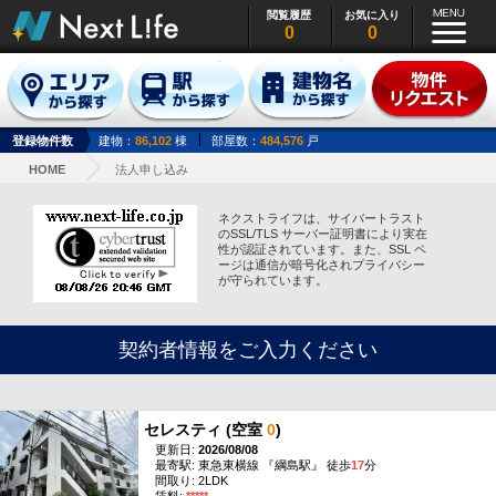
閲覧履歴
お気に入り
0
0
登録物件数
建物：
86,102
棟
部屋数：
484,576
戸
HOME
法人申し込み
ネクストライフは、サイバートラスト
のSSL/TLS サーバー証明書により実在
性が認証されています。また、SSL ペ
ージは通信が暗号化されプライバシー
が守られています。
契約者情報をご入力ください
セレスティ (空室
0
)
更新日:
2026/08/08
最寄駅: 東急東横線 『綱島駅』 徒歩
17
分
間取り: 2LDK