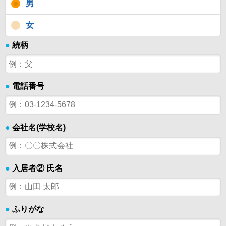
男
女
●
続柄
●
電話番号
●
会社名(学校名)
●
入居者② 氏名
●
ふりがな