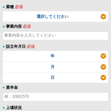
●
業種
必須
選択してください
●
事業内容
必須
●
設立年月日
必須
年
月
日
●
資本金
●
上場状況