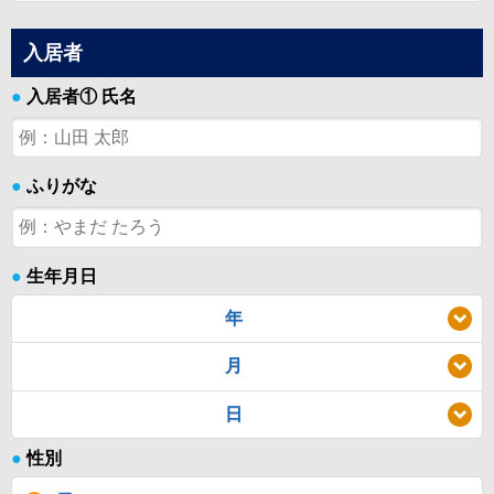
入居者
●
入居者① 氏名
●
ふりがな
●
生年月日
年
月
日
●
性別