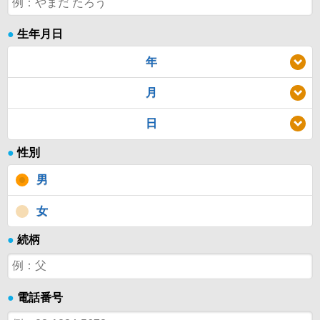
●
生年月日
年
月
日
●
性別
男
女
●
続柄
●
電話番号