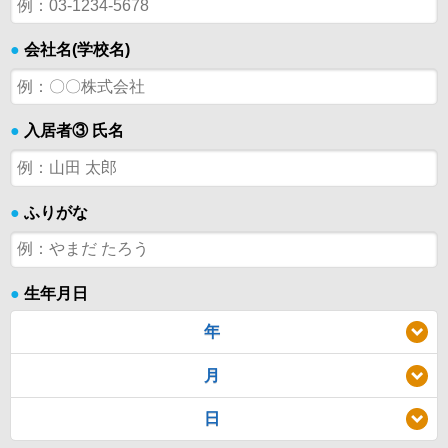
●
会社名(学校名)
●
入居者③ 氏名
●
ふりがな
●
生年月日
年
月
日