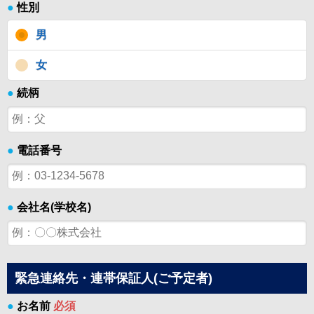
●
性別
男
女
●
続柄
●
電話番号
●
会社名(学校名)
緊急連絡先・連帯保証人(ご予定者)
●
お名前
必須