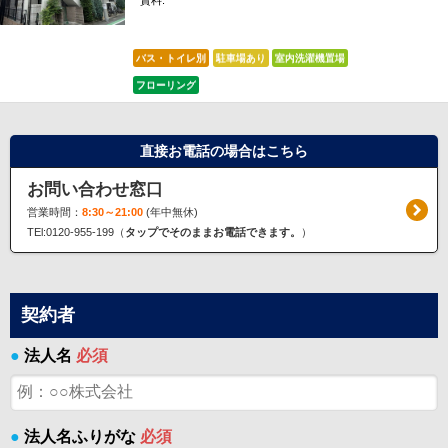
賃料:
*****
バス・トイレ別
駐車場あり
室内洗濯機置場
フローリング
直接お電話の場合はこちら
お問い合わせ窓口
営業時間：
8:30～21:00
(年中無休)
TEl:0120-955-199（
タップでそのままお電話できます。
）
契約者
●
法人名
必須
●
法人名ふりがな
必須