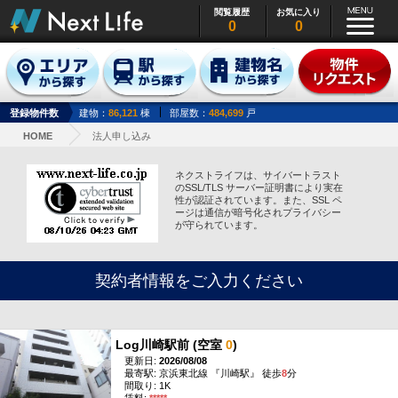
閲覧履歴
お気に入り
0
0
登録物件数
建物：
86,121
棟
部屋数：
484,699
戸
HOME
法人申し込み
ネクストライフは、サイバートラスト
のSSL/TLS サーバー証明書により実在
性が認証されています。また、SSL ペ
ージは通信が暗号化されプライバシー
が守られています。
契約者情報をご入力ください
Log川崎駅前 (空室
0
)
更新日:
2026/08/08
最寄駅: 京浜東北線 『川崎駅』 徒歩
8
分
間取り: 1K