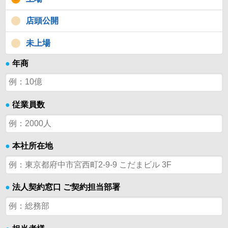
店頭公開
未上場
●
年商
●
従業員数
●
本社所在地
●
法人契約窓口 ご契約担当部署