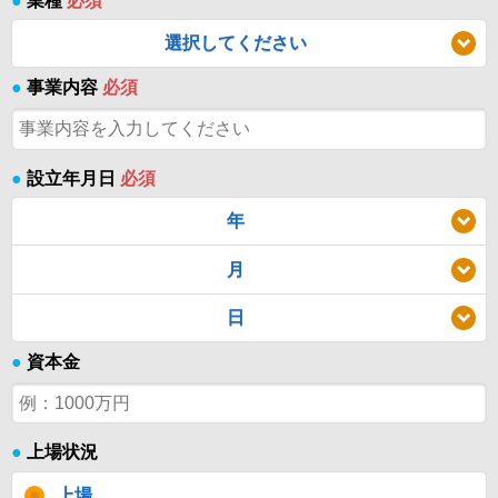
●
業種
必須
選択してください
●
事業内容
必須
●
設立年月日
必須
年
月
日
●
資本金
●
上場状況
上場