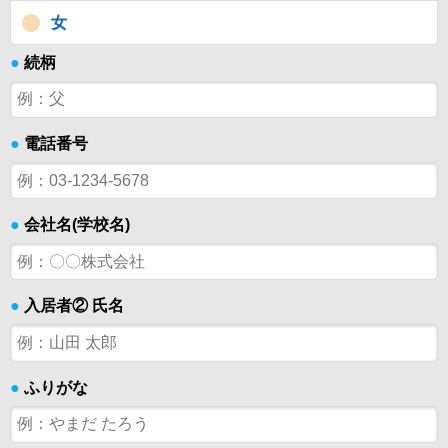
女
●
続柄
●
電話番号
●
会社名(学校名)
●
入居者② 氏名
●
ふりがな