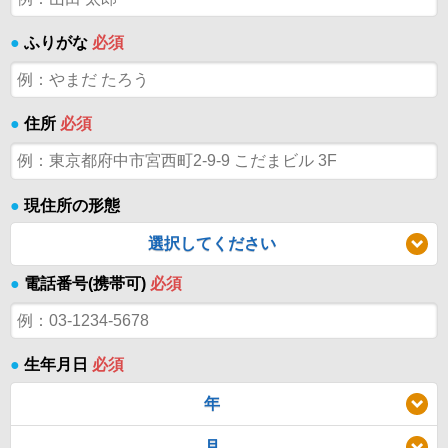
●
ふりがな
必須
●
住所
必須
●
現住所の形態
選択してください
●
電話番号(携帯可)
必須
●
生年月日
必須
年
月