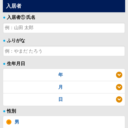
入居者
●
入居者① 氏名
●
ふりがな
●
生年月日
年
月
日
●
性別
男