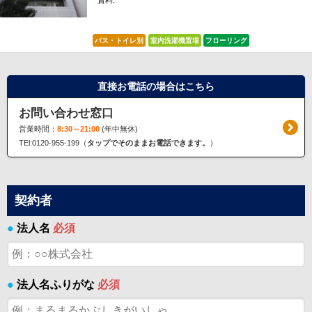
賃料:
*****
バス・トイレ別
室内洗濯機置場
フローリング
直接お電話の場合はこちら
お問い合わせ窓口
営業時間：
8:30～21:00
(年中無休)
TEl:0120-955-199（
タップでそのままお電話できます。
）
契約者
●
法人名
必須
●
法人名ふりがな
必須