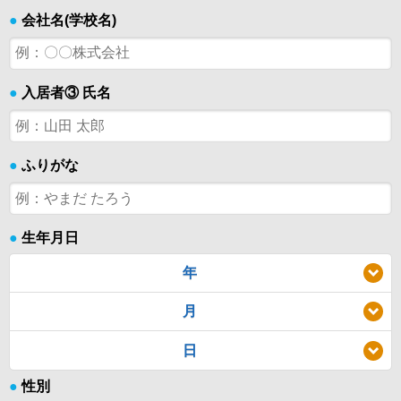
●
会社名(学校名)
●
入居者③ 氏名
●
ふりがな
●
生年月日
年
月
日
●
性別