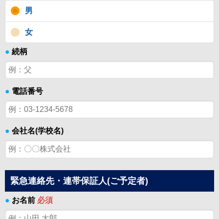
男
女
●
続柄
●
電話番号
●
会社名(学校名)
緊急連絡先・連帯保証人(ご予定者)
●
お名前
必須