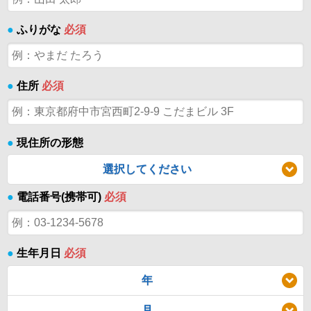
●
ふりがな
必須
●
住所
必須
●
現住所の形態
選択してください
●
電話番号(携帯可)
必須
●
生年月日
必須
年
月