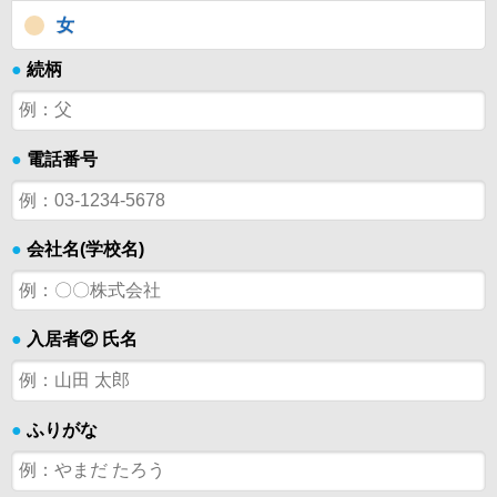
女
●
続柄
●
電話番号
●
会社名(学校名)
●
入居者② 氏名
●
ふりがな