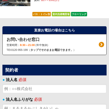
賃料:
12.7～13.6万円
バス・トイレ別
室内洗濯機置場
フローリング
直接お電話の場合はこちら
お問い合わせ窓口
営業時間：
8:30～21:00
(年中無休)
TEl:0120-955-199（
タップでそのままお電話できます。
）
契約者
●
法人名
必須
●
法人名ふりがな
必須