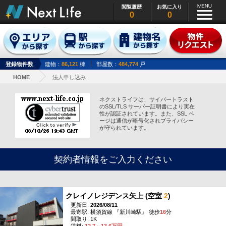
閲覧履歴
お気に入り
0
0
登録物件数
建物：
86,121
棟
部屋数：
484,774
戸
HOME
法人申し込み
ネクストライフは、サイバートラスト
のSSL/TLS サーバー証明書により実在
性が認証されています。また、SSL ペ
ージは通信が暗号化されプライバシー
が守られています。
契約者情報をご入力ください
クレイノレジデンス矢上 (空室
2
)
更新日:
2026/08/11
最寄駅: 横須賀線 『新川崎駅』 徒歩
16
分
間取り: 1K