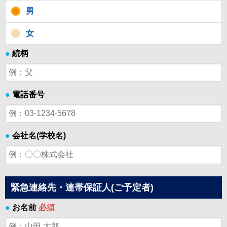
男
女
●
続柄
●
電話番号
●
会社名(学校名)
緊急連絡先・連帯保証人(ご予定者)
●
お名前
必須