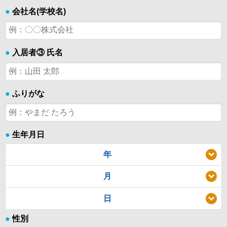
●
会社名(学校名)
●
入居者③ 氏名
●
ふりがな
●
生年月日
年
月
日
●
性別