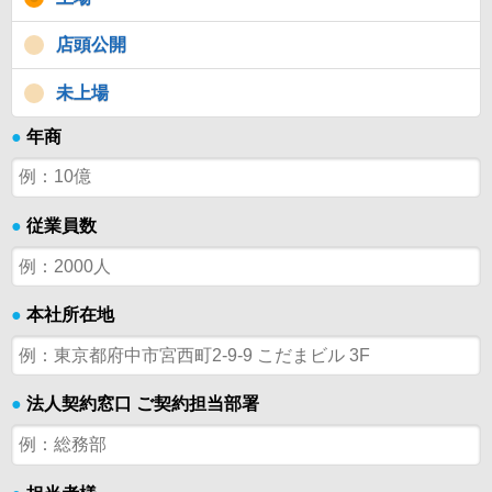
店頭公開
未上場
●
年商
●
従業員数
●
本社所在地
●
法人契約窓口 ご契約担当部署