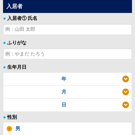
入居者
●
入居者① 氏名
●
ふりがな
●
生年月日
年
月
日
●
性別
男