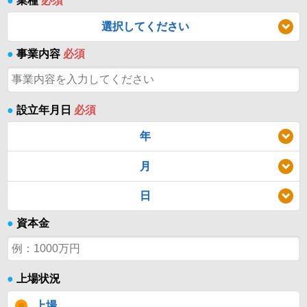
●
業種
必須
選択してください
●
事業内容
必須
●
設立年月日
必須
年
月
日
●
資本金
●
上場状況
上場