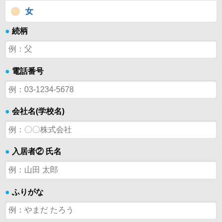
女
●
続柄
●
電話番号
●
会社名(学校名)
●
入居者② 氏名
●
ふりがな