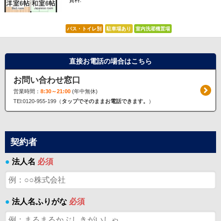
賃料:
*****
バス・トイレ別
駐車場あり
室内洗濯機置場
直接お電話の場合はこちら
お問い合わせ窓口
営業時間：
8:30～21:00
(年中無休)
TEl:0120-955-199（
タップでそのままお電話できます。
）
契約者
●
法人名
必須
●
法人名ふりがな
必須