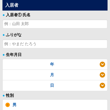
入居者
●
入居者① 氏名
●
ふりがな
●
生年月日
年
月
日
●
性別
男