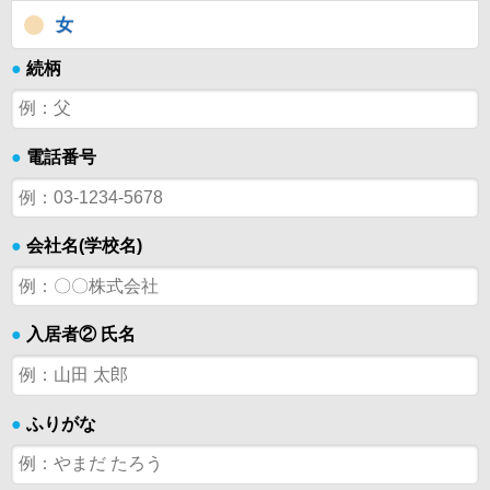
女
●
続柄
●
電話番号
●
会社名(学校名)
●
入居者② 氏名
●
ふりがな