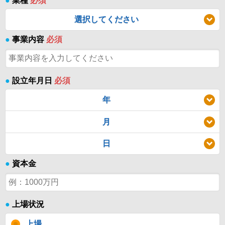
●
業種
必須
選択してください
●
事業内容
必須
●
設立年月日
必須
年
月
日
●
資本金
●
上場状況
上場