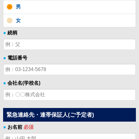
男
女
●
続柄
●
電話番号
●
会社名(学校名)
緊急連絡先・連帯保証人(ご予定者)
●
お名前
必須