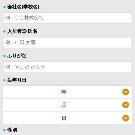
●
会社名(学校名)
●
入居者③ 氏名
●
ふりがな
●
生年月日
年
月
日
●
性別