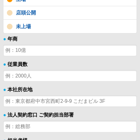
店頭公開
未上場
●
年商
●
従業員数
●
本社所在地
●
法人契約窓口 ご契約担当部署