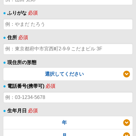
●
ふりがな
必須
●
住所
必須
●
現住所の形態
選択してください
●
電話番号(携帯可)
必須
●
生年月日
必須
年
月