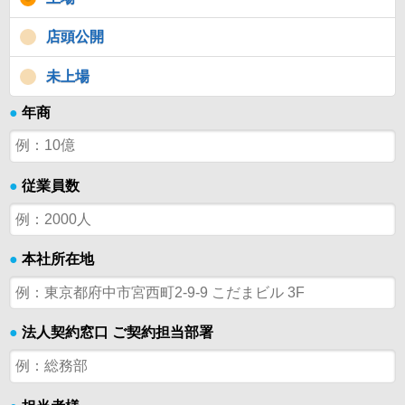
店頭公開
未上場
●
年商
●
従業員数
●
本社所在地
●
法人契約窓口 ご契約担当部署