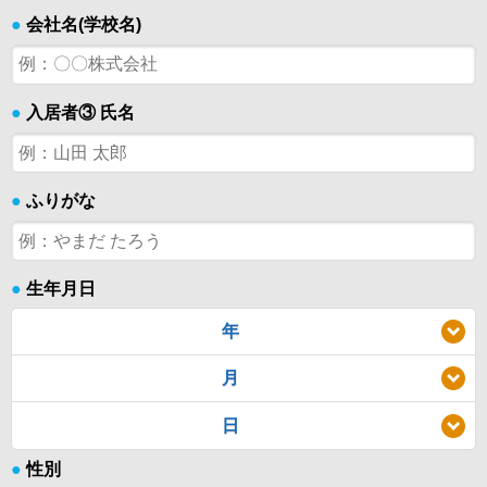
●
会社名(学校名)
●
入居者③ 氏名
●
ふりがな
●
生年月日
年
月
日
●
性別