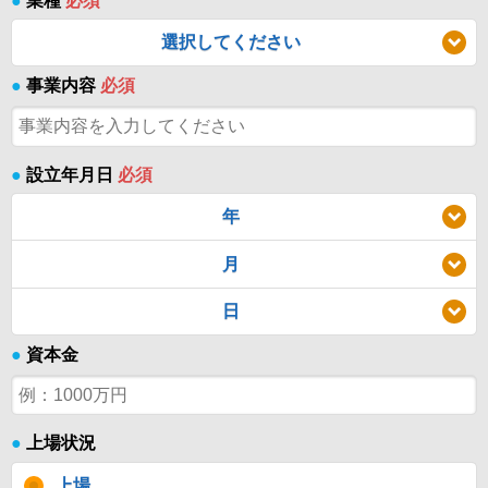
●
業種
必須
選択してください
●
事業内容
必須
●
設立年月日
必須
年
月
日
●
資本金
●
上場状況
上場