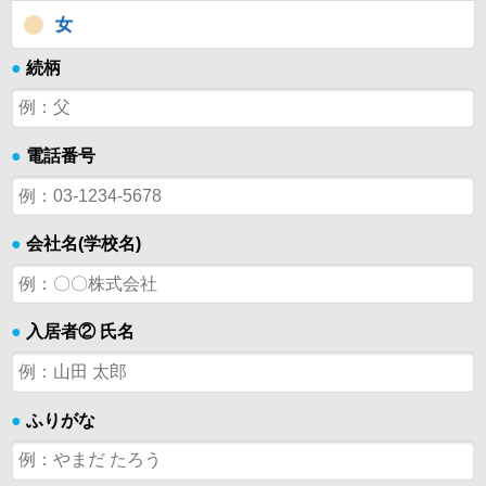
女
●
続柄
●
電話番号
●
会社名(学校名)
●
入居者② 氏名
●
ふりがな