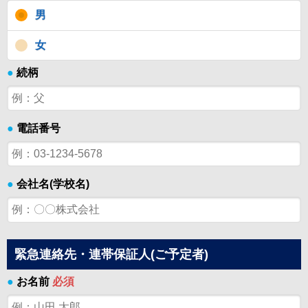
男
女
●
続柄
●
電話番号
●
会社名(学校名)
緊急連絡先・連帯保証人(ご予定者)
●
お名前
必須