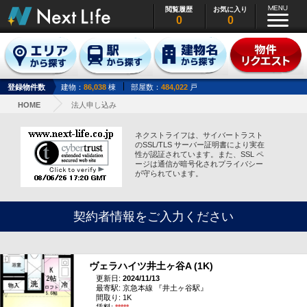
閲覧履歴
お気に入り
0
0
登録物件数
建物：
86,038
棟
部屋数：
484,022
戸
HOME
法人申し込み
ネクストライフは、サイバートラスト
のSSL/TLS サーバー証明書により実在
性が認証されています。また、SSL ペ
ージは通信が暗号化されプライバシー
が守られています。
契約者情報をご入力ください
ヴェラハイツ井土ヶ谷A (1K)
更新日:
2024/11/13
最寄駅: 京急本線 『井土ヶ谷駅』
間取り: 1K