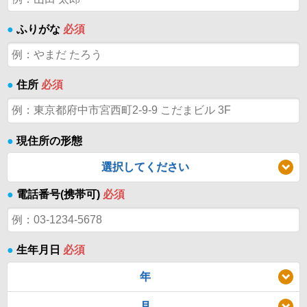
●
ふりがな
必須
●
住所
必須
●
現住所の形態
選択してください
●
電話番号(携帯可)
必須
●
生年月日
必須
年
月