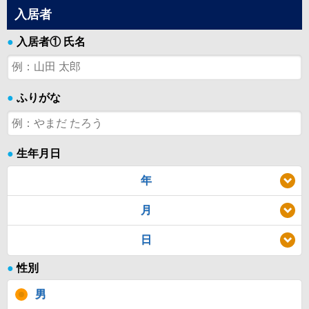
入居者
●
入居者① 氏名
●
ふりがな
●
生年月日
年
月
日
●
性別
男