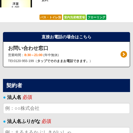
賃料:
*****
バス・トイレ別
室内洗濯機置場
フローリング
直接お電話の場合はこちら
お問い合わせ窓口
営業時間：
8:30～21:00
(年中無休)
TEl:0120-955-199（
タップでそのままお電話できます。
）
契約者
●
法人名
必須
●
法人名ふりがな
必須