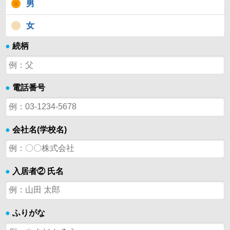
男
女
●
続柄
●
電話番号
●
会社名(学校名)
●
入居者② 氏名
●
ふりがな