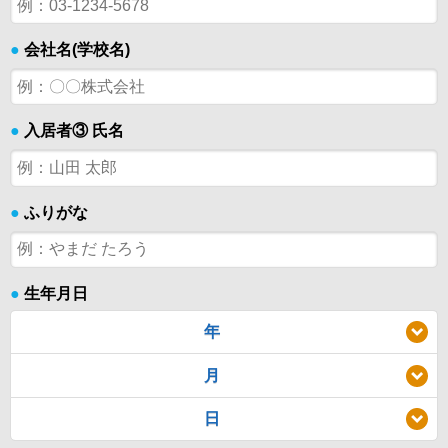
●
会社名(学校名)
●
入居者③ 氏名
●
ふりがな
●
生年月日
年
月
日