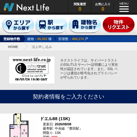
閲覧履歴
お気に入り
0
0
登録物件数
建物：
86,052
棟
部屋数：
484,174
戸
HOME
法人申し込み
ネクストライフは、サイバートラスト
のSSL/TLS サーバー証明書により実在
性が認証されています。また、SSL ペ
ージは通信が暗号化されプライバシー
が守られています。
契約者情報をご入力ください
ドエル88 (1SK)
更新日:
2026/08/08
最寄駅: 中央線 『豊田駅』
間取り: 1SK