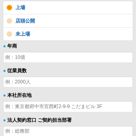
上場
店頭公開
未上場
●
年商
●
従業員数
●
本社所在地
●
法人契約窓口 ご契約担当部署