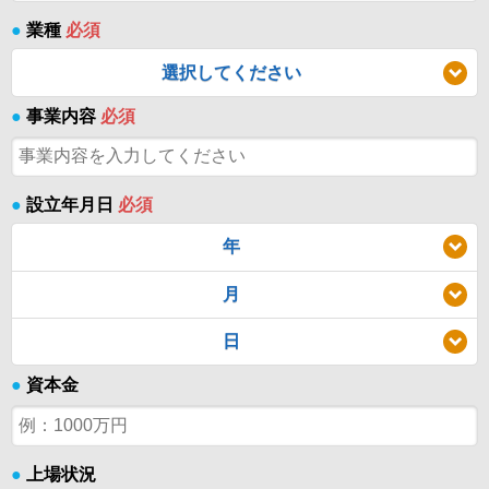
●
業種
必須
選択してください
●
事業内容
必須
●
設立年月日
必須
年
月
日
●
資本金
●
上場状況