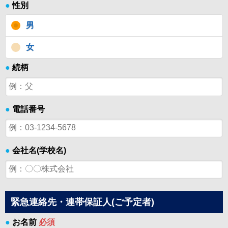
●
性別
男
女
●
続柄
●
電話番号
●
会社名(学校名)
緊急連絡先・連帯保証人(ご予定者)
●
お名前
必須