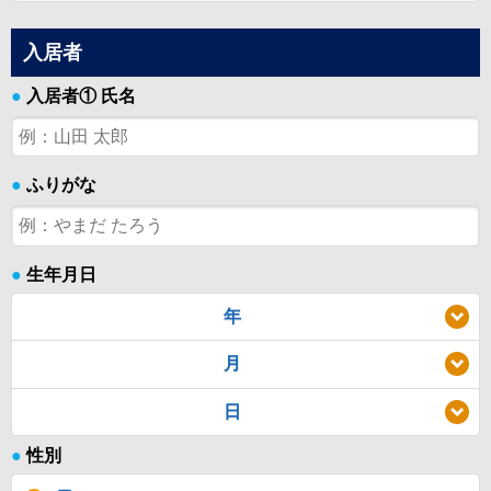
入居者
●
入居者① 氏名
●
ふりがな
●
生年月日
年
月
日
●
性別