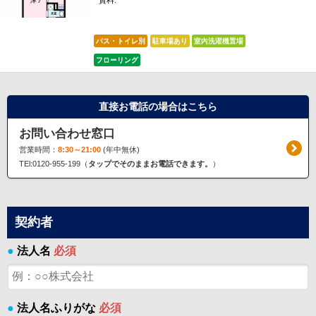
賃料:
*****
バス・トイレ別
駐車場あり
室内洗濯機置場
フローリング
直接お電話の場合はこちら
お問い合わせ窓口
営業時間：
8:30～21:00
(年中無休)
TEl:0120-955-199（
タップでそのままお電話できます。
）
契約者
●
法人名
必須
●
法人名ふりがな
必須