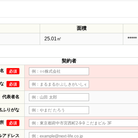
面積
25.01㎡
*****
契約者
名
必須
な
必須
代表者名
名ふりがな
所
必須
ルアドレス