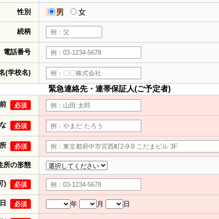
性別
男
女
続柄
電話番号
名(学校名)
緊急連絡先・連帯保証人(ご予定者)
前
必須
な
必須
所
必須
住所の形態
可)
必須
日
年
月
日
必須