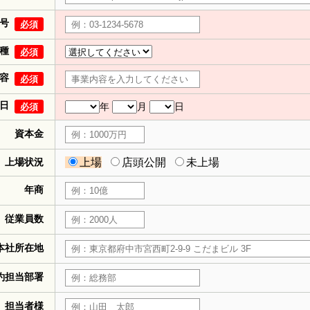
号
必須
種
必須
容
必須
日
年
月
日
必須
資本金
上場状況
上場
店頭公開
未上場
年商
従業員数
本社所在地
約担当部署
担当者様