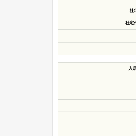
社
社宅
入