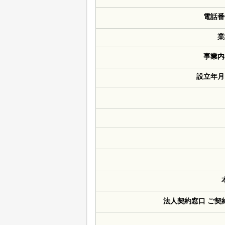
電話番
業
事業内
設立年月
法人契約窓口 ご契