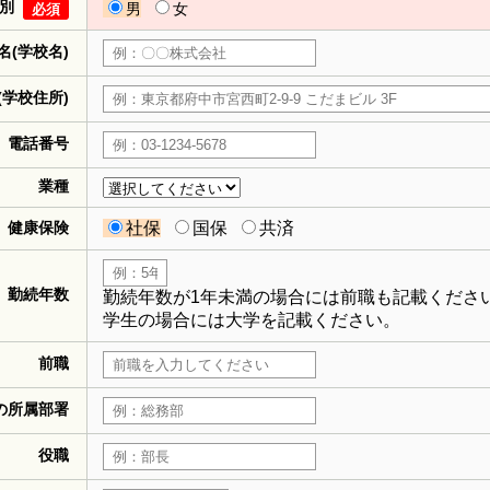
別
男
女
必須
名(学校名)
(学校住所)
電話番号
業種
健康保険
社保
国保
共済
勤続年数
勤続年数が1年未満の場合には前職も記載くださ
学生の場合には大学を記載ください。
前職
の所属部署
役職