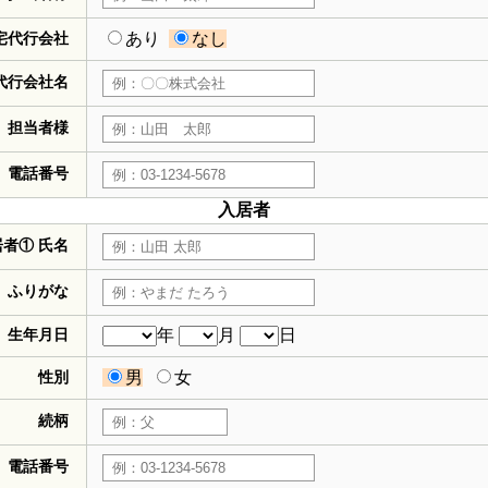
宅代行会社
あり
なし
代行会社名
担当者様
電話番号
入居者
居者① 氏名
ふりがな
生年月日
年
月
日
性別
男
女
続柄
電話番号