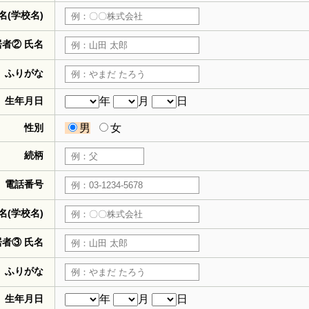
名(学校名)
居者② 氏名
ふりがな
生年月日
年
月
日
性別
男
女
続柄
電話番号
名(学校名)
居者③ 氏名
ふりがな
生年月日
年
月
日