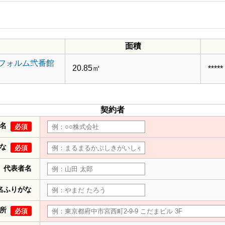
面積
フォルム弐番館
20.85㎡
*****
契約者
名
必須
な
必須
代表者名
名ふりがな
所
必須