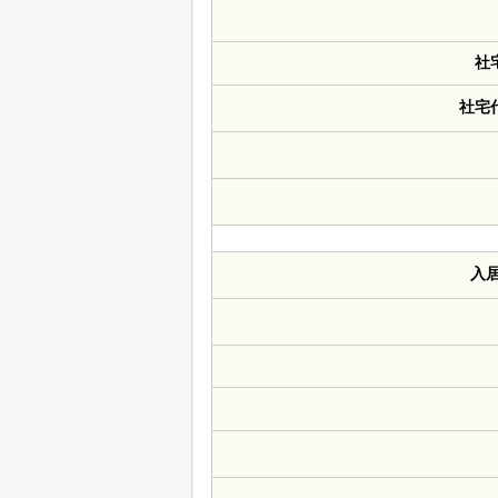
社
社宅
入