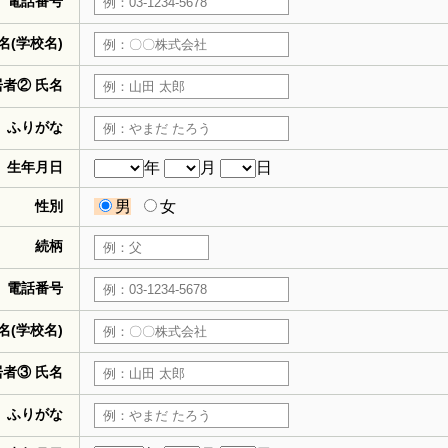
電話番号
名(学校名)
居者② 氏名
ふりがな
生年月日
年
月
日
性別
男
女
続柄
電話番号
名(学校名)
居者③ 氏名
ふりがな