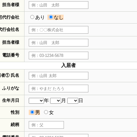
担当者様
宅代行会社
あり
なし
代行会社名
担当者様
電話番号
入居者
居者① 氏名
ふりがな
生年月日
年
月
日
性別
男
女
続柄