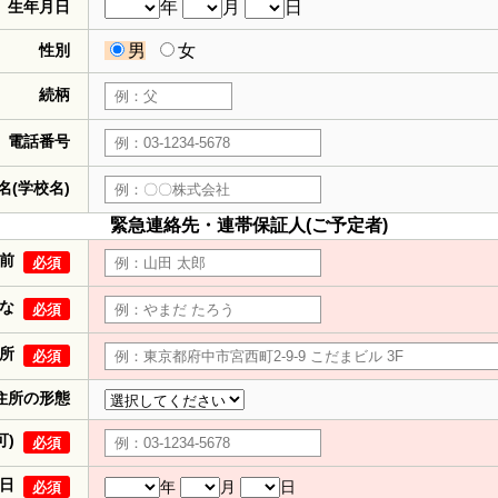
生年月日
年
月
日
性別
男
女
続柄
電話番号
名(学校名)
緊急連絡先・連帯保証人(ご予定者)
前
必須
な
必須
所
必須
住所の形態
可)
必須
日
年
月
日
必須