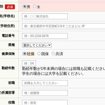
別
男
女
必須
名(学校名)
(学校住所)
電話番号
業種
健康保険
社保
国保
共済
勤続年数
勤続年数が1年未満の場合には前職も記載くださ
学生の場合には大学を記載ください。
前職
の所属部署
役職