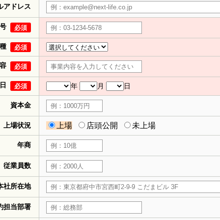
ルアドレス
号
必須
種
必須
容
必須
日
年
月
日
必須
資本金
上場状況
上場
店頭公開
未上場
年商
従業員数
本社所在地
約担当部署