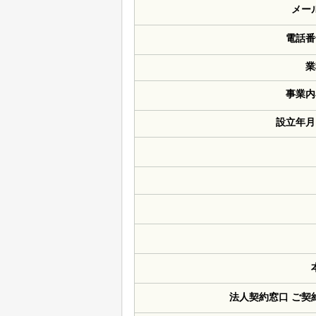
メー
電話番
業
事業内
設立年月
法人契約窓口 ご契