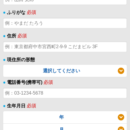
●
ふりがな
必須
●
住所
必須
●
現住所の形態
選択してください
●
電話番号(携帯可)
必須
●
生年月日
必須
年
月