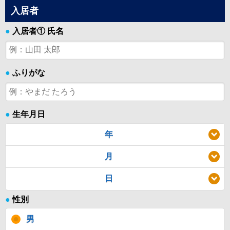
入居者
●
入居者① 氏名
●
ふりがな
●
生年月日
年
月
日
●
性別
男