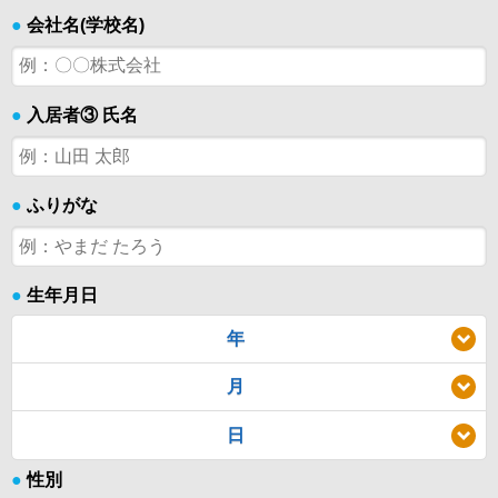
●
会社名(学校名)
●
入居者③ 氏名
●
ふりがな
●
生年月日
年
月
日
●
性別