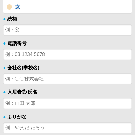
女
●
続柄
●
電話番号
●
会社名(学校名)
●
入居者② 氏名
●
ふりがな