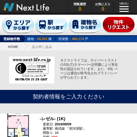
閲覧履歴
お気に入り
0
0
登録物件数
建物：
86,052
棟
部屋数：
484,174
戸
HOME
法人申し込み
ネクストライフは、サイバートラスト
のSSL/TLS サーバー証明書により実在
性が認証されています。また、SSL ペ
ージは通信が暗号化されプライバシー
が守られています。
契約者情報をご入力ください
‐レゼル‐ (1K)
更新日:
2024/08/09
最寄駅: 南武線 『宿河原駅』
間取り: 1K