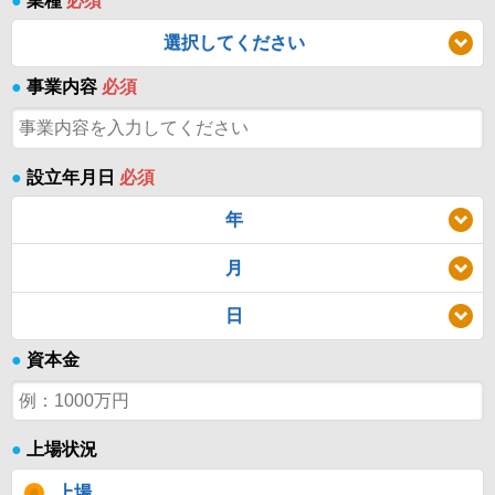
●
業種
必須
選択してください
●
事業内容
必須
●
設立年月日
必須
年
月
日
●
資本金
●
上場状況
上場