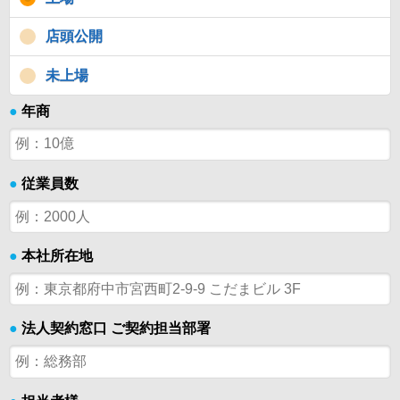
店頭公開
未上場
●
年商
●
従業員数
●
本社所在地
●
法人契約窓口 ご契約担当部署