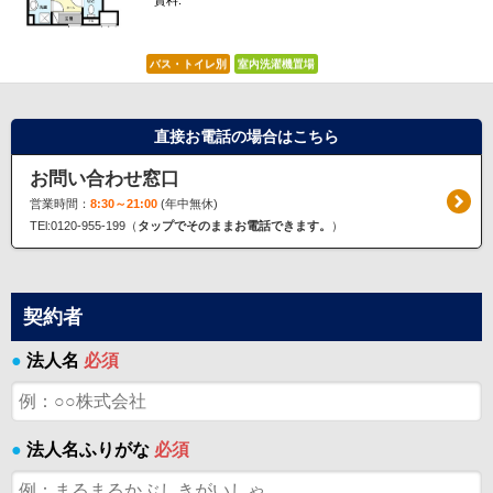
賃料:
*****
バス・トイレ別
室内洗濯機置場
直接お電話の場合はこちら
お問い合わせ窓口
営業時間：
8:30～21:00
(年中無休)
TEl:0120-955-199（
タップでそのままお電話できます。
）
契約者
●
法人名
必須
●
法人名ふりがな
必須