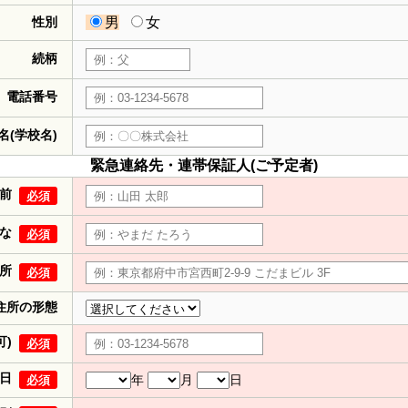
性別
男
女
続柄
電話番号
名(学校名)
緊急連絡先・連帯保証人(ご予定者)
前
必須
な
必須
所
必須
住所の形態
可)
必須
日
年
月
日
必須