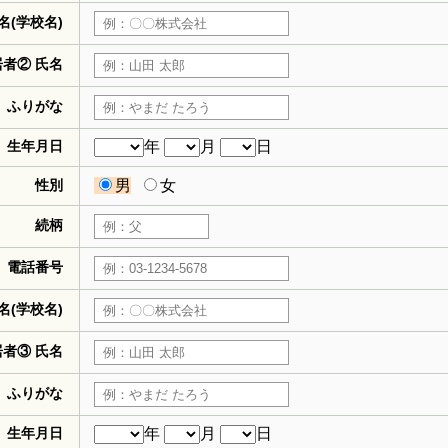
名(学校名)
居者② 氏名
ふりがな
生年月日
年
月
日
性別
男
女
続柄
電話番号
名(学校名)
居者③ 氏名
ふりがな
生年月日
年
月
日