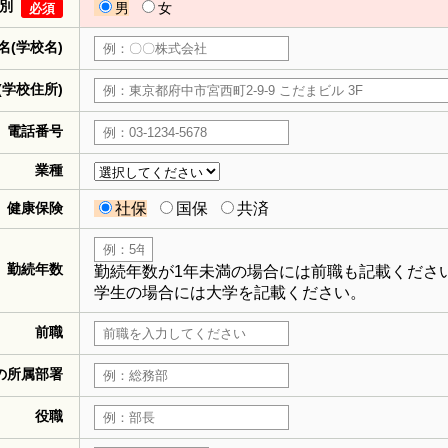
別
男
女
必須
名(学校名)
(学校住所)
電話番号
業種
健康保険
社保
国保
共済
勤続年数
勤続年数が1年未満の場合には前職も記載くださ
学生の場合には大学を記載ください。
前職
の所属部署
役職