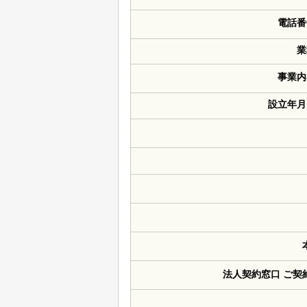
電話番
業
事業内
設立年月
法人契約窓口 ご契