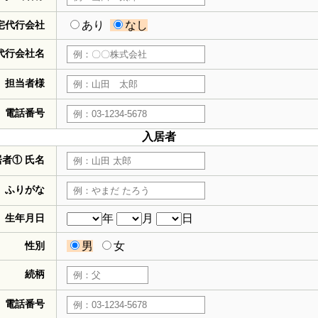
宅代行会社
あり
なし
代行会社名
担当者様
電話番号
入居者
居者① 氏名
ふりがな
生年月日
年
月
日
性別
男
女
続柄
電話番号