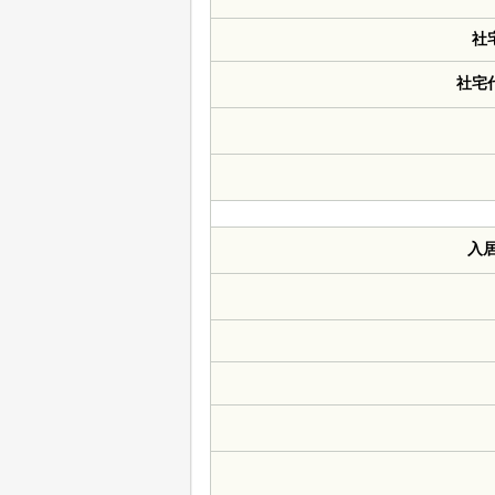
社
社宅
入