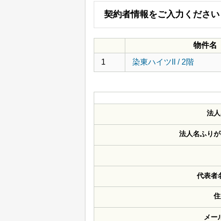
契約者情報をご入力ください
物件名
1
染東ハイツII / 2階
法人
法人名ふりが
代表者
住
メー