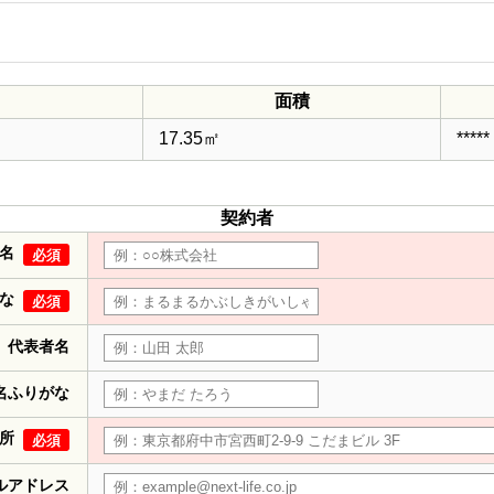
面積
17.35㎡
*****
契約者
名
必須
な
必須
代表者名
名ふりがな
所
必須
ルアドレス