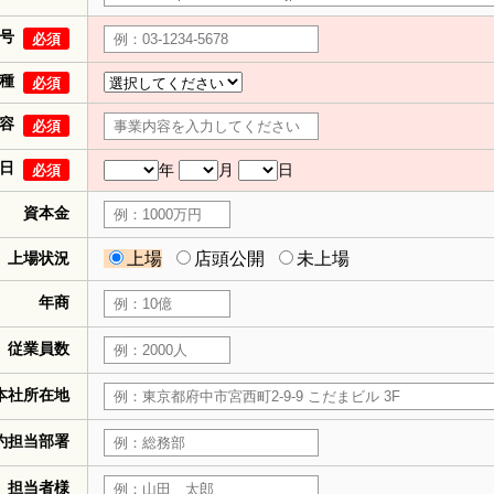
号
必須
種
必須
容
必須
日
年
月
日
必須
資本金
上場状況
上場
店頭公開
未上場
年商
従業員数
本社所在地
約担当部署
担当者様