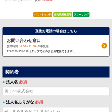
賃料:
103,000円
バス・トイレ別
室内洗濯機置場
フローリング
直接お電話の場合はこちら
お問い合わせ窓口
営業時間：
8:30～21:00
(年中無休)
TEl:0120-955-199（
タップでそのままお電話できます。
）
契約者
●
法人名
必須
●
法人名ふりがな
必須