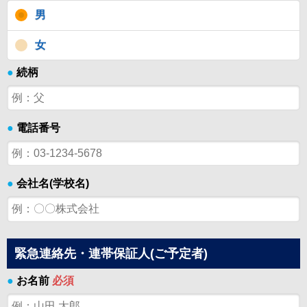
男
女
●
続柄
●
電話番号
●
会社名(学校名)
緊急連絡先・連帯保証人(ご予定者)
●
お名前
必須