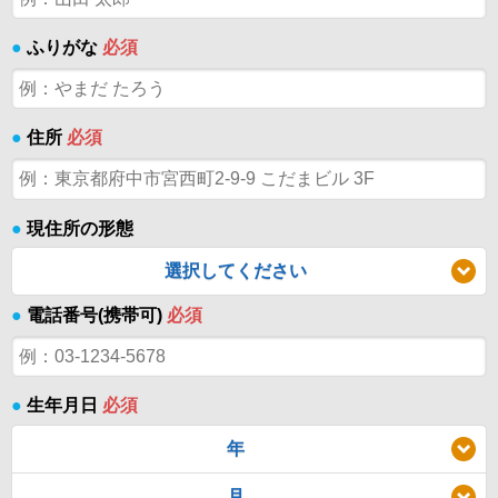
●
ふりがな
必須
●
住所
必須
●
現住所の形態
選択してください
●
電話番号(携帯可)
必須
●
生年月日
必須
年
月