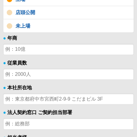
店頭公開
未上場
●
年商
●
従業員数
●
本社所在地
●
法人契約窓口 ご契約担当部署