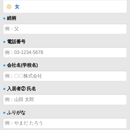
女
●
続柄
●
電話番号
●
会社名(学校名)
●
入居者② 氏名
●
ふりがな