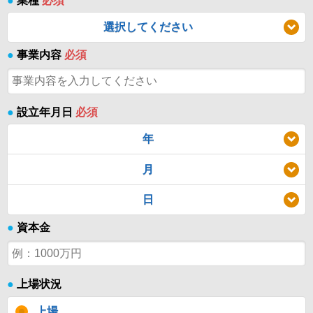
●
業種
必須
選択してください
●
事業内容
必須
●
設立年月日
必須
年
月
日
●
資本金
●
上場状況
上場