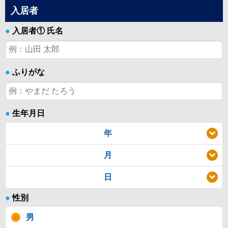
入居者
●
入居者① 氏名
●
ふりがな
●
生年月日
年
月
日
●
性別
男