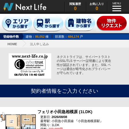
閲覧履歴
お気に入り
0
0
登録物件数
建物：
86,052
棟
部屋数：
484,174
戸
HOME
法人申し込み
ネクストライフは、サイバートラスト
のSSL/TLS サーバー証明書により実在
性が認証されています。また、SSL ペ
ージは通信が暗号化されプライバシー
が守られています。
契約者情報をご入力ください
フェリオ小田急相模原 (1LDK)
更新日:
2026/08/08
最寄駅: 小田急小田原線 『小田急相模原駅』
間取り: 1LDK