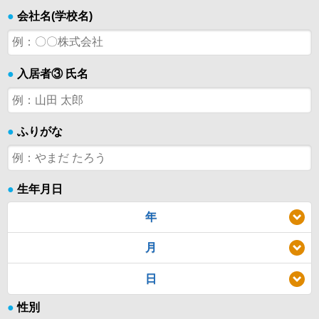
●
会社名(学校名)
●
入居者③ 氏名
●
ふりがな
●
生年月日
年
月
日
●
性別