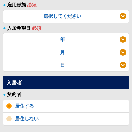
●
雇用形態
必須
選択してください
●
入居希望日
必須
年
月
日
入居者
●
契約者
居住する
居住しない