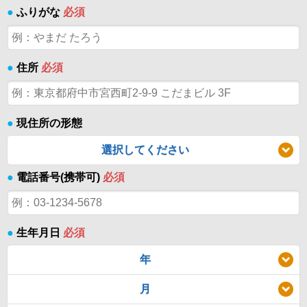
●
ふりがな
必須
●
住所
必須
●
現住所の形態
選択してください
●
電話番号(携帯可)
必須
●
生年月日
必須
年
月