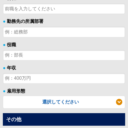
●
勤務先の所属部署
●
役職
●
年収
●
雇用形態
選択してください
その他