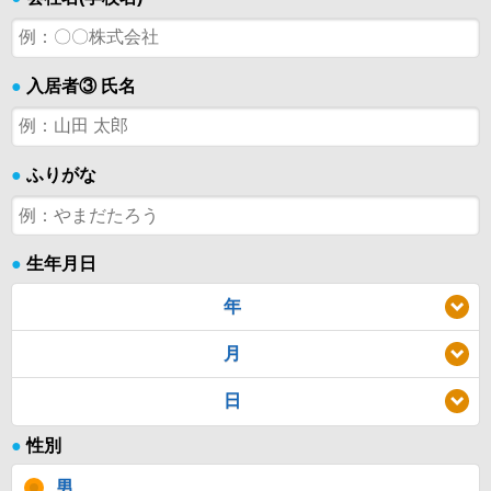
●
入居者③ 氏名
●
ふりがな
●
生年月日
年
月
日
●
性別
男