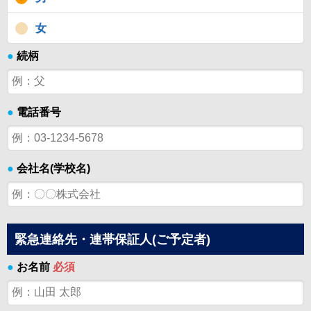
女
●
続柄
●
電話番号
●
会社名(学校名)
緊急連絡先・連帯保証人(ご予定者)
●
お名前
必須