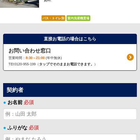
賃料:
*****
バス・トイレ別
室内洗濯機置場
直接お電話の場合はこちら
お問い合わせ窓口
営業時間：
8:30～21:00
(年中無休)
TEl:0120-955-199（
タップでそのままお電話できます。
）
契約者
●
お名前
必須
●
ふりがな
必須