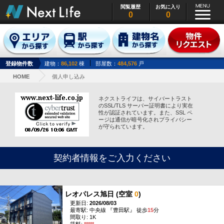
閲覧履歴
お気に入り
0
0
登録物件数
建物：
86,102
棟
部屋数：
484,576
戸
HOME
個人申し込み
ネクストライフは、サイバートラスト
のSSL/TLS サーバー証明書により実在
性が認証されています。また、SSL ペ
ージは通信が暗号化されプライバシー
が守られています。
契約者情報をご入力ください
レオパレス旭日 (空室
0
)
更新日:
2026/08/03
最寄駅: 中央線 『豊田駅』 徒歩
15
分
間取り: 1K