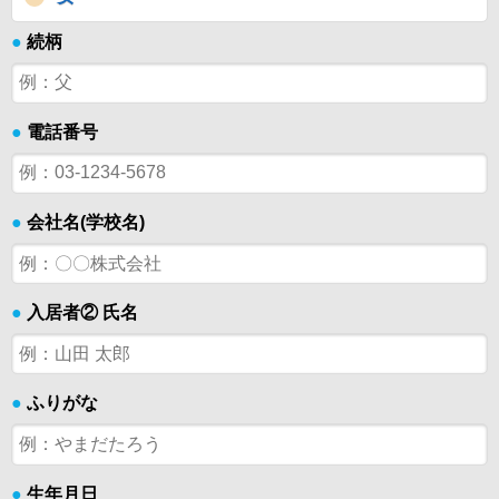
●
続柄
●
電話番号
●
会社名(学校名)
●
入居者② 氏名
●
ふりがな
●
生年月日