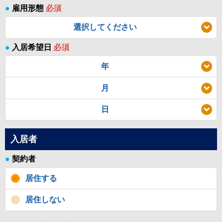
●
雇用形態
必須
選択してください
●
入居希望日
必須
年
月
日
入居者
●
契約者
居住する
居住しない