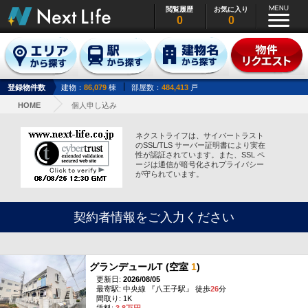
閲覧履歴
お気に入り
0
0
登録物件数
建物：
86,079
棟
部屋数：
484,413
戸
HOME
個人申し込み
ネクストライフは、サイバートラスト
のSSL/TLS サーバー証明書により実在
性が認証されています。また、SSL ペ
ージは通信が暗号化されプライバシー
が守られています。
契約者情報をご入力ください
グランデュールT (空室
1
)
更新日:
2026/08/05
最寄駅: 中央線 『八王子駅』 徒歩
26
分
間取り: 1K