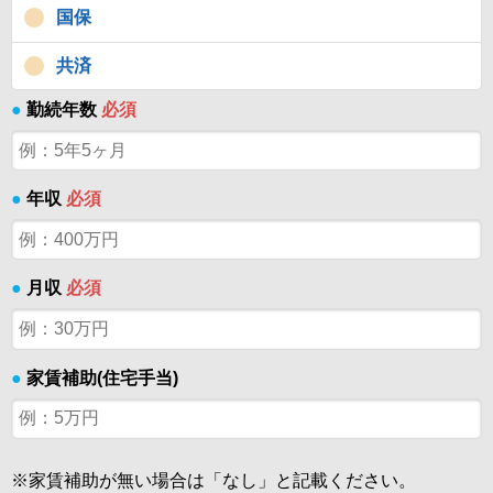
国保
共済
●
勤続年数
必須
●
年収
必須
●
月収
必須
●
家賃補助(住宅手当)
※家賃補助が無い場合は「なし」と記載ください。