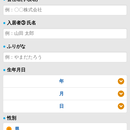
●
入居者③ 氏名
●
ふりがな
●
生年月日
年
月
日
●
性別
男