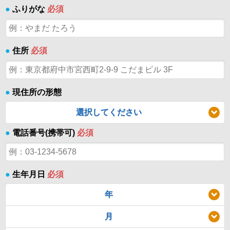
●
ふりがな
必須
●
住所
必須
●
現住所の形態
選択してください
●
電話番号(携帯可)
必須
●
生年月日
必須
年
月