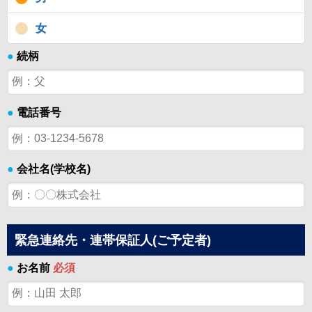
女
●
続柄
●
電話番号
●
会社名(学校名)
緊急連絡先・連帯保証人(ご予定者)
●
お名前
必須