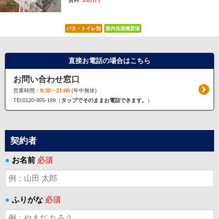
賃料:
3.8万円
バス・トイレ別
室内洗濯機置場
直接お電話の場合はこちら
お問い合わせ窓口
営業時間：
8:30～21:00
(年中無休)
TEl:0120-955-199（
タップでそのままお電話できます。
）
契約者
●
お名前
必須
●
ふりがな
必須