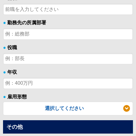
●
勤務先の所属部署
●
役職
●
年収
●
雇用形態
選択してください
その他