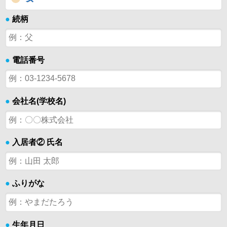
●
続柄
●
電話番号
●
会社名(学校名)
●
入居者② 氏名
●
ふりがな
●
生年月日