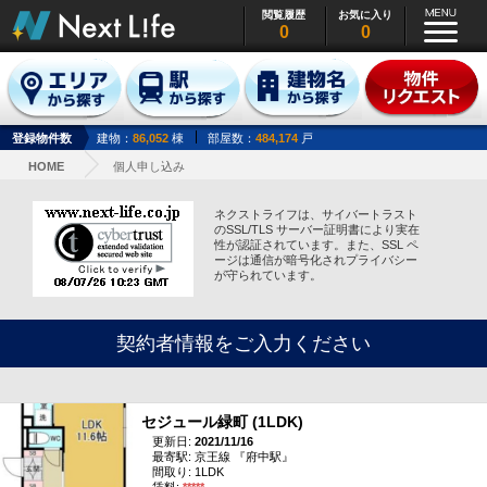
閲覧履歴
お気に入り
0
0
登録物件数
建物：
86,052
棟
部屋数：
484,174
戸
HOME
個人申し込み
ネクストライフは、サイバートラスト
のSSL/TLS サーバー証明書により実在
性が認証されています。また、SSL ペ
ージは通信が暗号化されプライバシー
が守られています。
契約者情報をご入力ください
セジュール緑町 (1LDK)
更新日:
2021/11/16
最寄駅: 京王線 『府中駅』
間取り: 1LDK