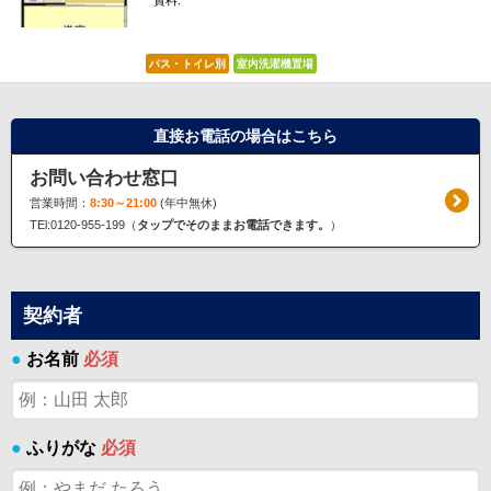
賃料:
*****
バス・トイレ別
室内洗濯機置場
直接お電話の場合はこちら
お問い合わせ窓口
営業時間：
8:30～21:00
(年中無休)
TEl:0120-955-199（
タップでそのままお電話できます。
）
契約者
●
お名前
必須
●
ふりがな
必須