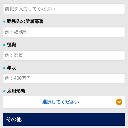
●
勤務先の所属部署
●
役職
●
年収
●
雇用形態
選択してください
その他