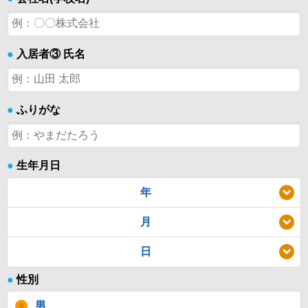
●
入居者③ 氏名
●
ふりがな
●
生年月日
年
月
日
●
性別
男