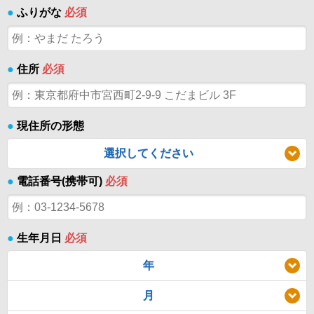
●
ふりがな
必須
●
住所
必須
●
現住所の形態
選択してください
●
電話番号(携帯可)
必須
●
生年月日
必須
年
月