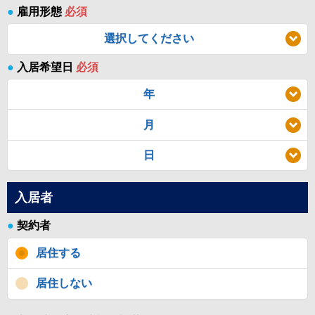
●
雇用形態
必須
選択してください
●
入居希望日
必須
年
月
日
入居者
●
契約者
居住する
居住しない