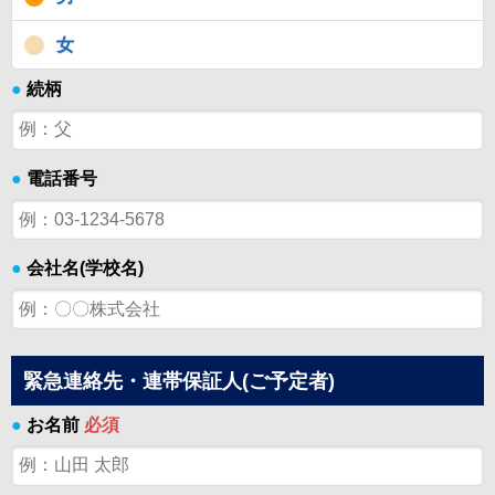
女
●
続柄
●
電話番号
●
会社名(学校名)
緊急連絡先・連帯保証人(ご予定者)
●
お名前
必須