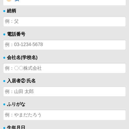
●
続柄
●
電話番号
●
会社名(学校名)
●
入居者② 氏名
●
ふりがな
●
生年月日