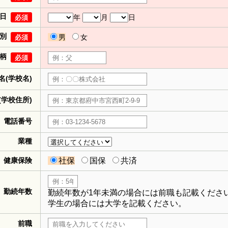
日
年
月
日
必須
別
男
女
必須
柄
必須
名(学校名)
(学校住所)
電話番号
業種
健康保険
社保
国保
共済
勤続年数
勤続年数が1年未満の場合には前職も記載くださ
学生の場合には大学を記載ください。
前職