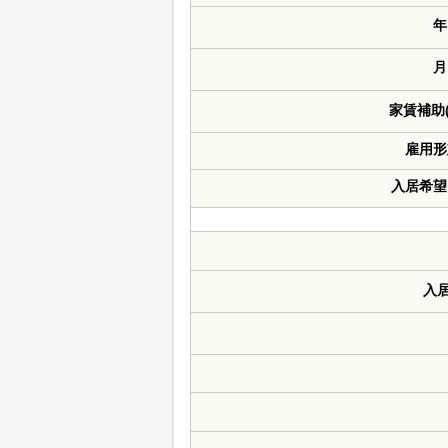
年
月
家賃補助
雇用形
入居希望
入