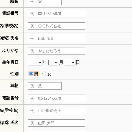
続柄
電話番号
名(学校名)
居者② 氏名
ふりがな
生年月日
年
月
日
性別
男
女
続柄
電話番号
名(学校名)
居者③ 氏名