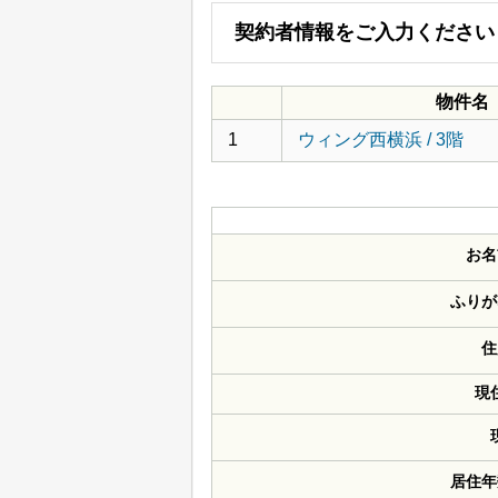
契約者情報をご入力ください
物件名
1
ウィング西横浜 / 3階
お名
ふりが
住
現
居住年