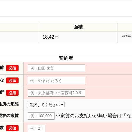
面積
18.42㎡
*****
契約者
前
必須
な
必須
所
必須
住所の形態
現在の家賃
※家賃のお支払いが無い場合は「な
数
必須