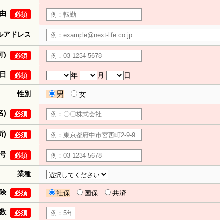
由
必須
ルアドレス
可)
必須
日
年
月
日
必須
性別
男
女
名)
必須
所)
必須
号
必須
業種
険
社保
国保
共済
必須
数
必須