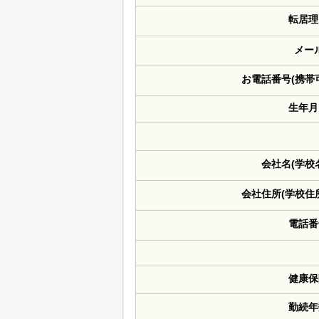
転居理
メー
お電話番号(携帯
生年月
会社名(学校
会社住所(学校住
電話番
健康保
勤続年