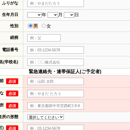
ふりがな
生年月日
年
月
日
性別
男
女
続柄
電話番号
名(学校名)
緊急連絡先・連帯保証人(ご予定者)
前
必須
な
必須
所
必須
住所の形態
可)
必須