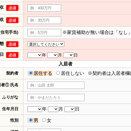
収
必須
収
必須
(住宅手当)
※家賃補助が無い場合は「なし
態
必須
日
年
月
日
必須
入居者
契約者
居住する
居住しない
※契約者は入居者欄
居者① 氏名
ふりがな
生年月日
年
月
日
性別
男
女