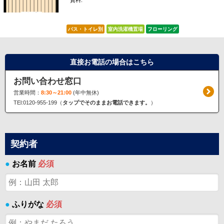
賃料:
*****
バス・トイレ別
室内洗濯機置場
フローリング
直接お電話の場合はこちら
お問い合わせ窓口
営業時間：
8:30～21:00
(年中無休)
TEl:0120-955-199（
タップでそのままお電話できます。
）
契約者
●
お名前
必須
●
ふりがな
必須