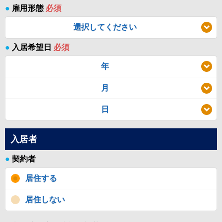
●
雇用形態
必須
選択してください
●
入居希望日
必須
年
月
日
入居者
●
契約者
居住する
居住しない