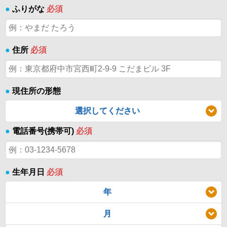
●
ふりがな
必須
●
住所
必須
●
現住所の形態
選択してください
●
電話番号(携帯可)
必須
●
生年月日
必須
年
月