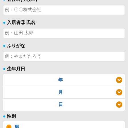
●
入居者③ 氏名
●
ふりがな
●
生年月日
年
月
日
●
性別
男