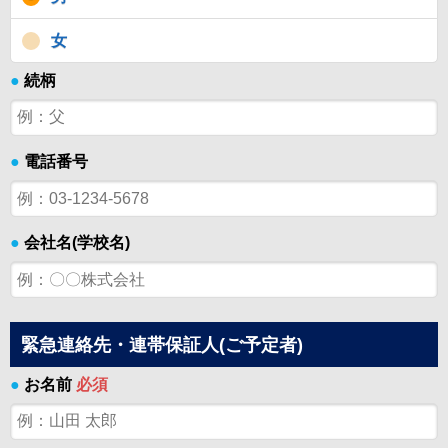
女
●
続柄
●
電話番号
●
会社名(学校名)
緊急連絡先・連帯保証人(ご予定者)
●
お名前
必須