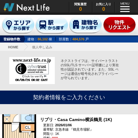
閲覧履歴
お気に入り
0
0
登録物件数
建物：
86,102
棟
部屋数：
484,576
戸
HOME
個人申し込み
ネクストライフは、サイバートラスト
のSSL/TLS サーバー証明書により実在
性が認証されています。また、SSL ペ
ージは通信が暗号化されプライバシー
が守られています。
契約者情報をご入力ください
リブリ・Casa Camino横浜鶴見 (1K)
更新日:
2026/01/06
最寄駅: 京急本線 『鶴見市場駅』
間取り: 1K