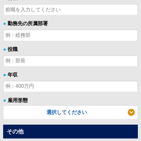
●
勤務先の所属部署
●
役職
●
年収
●
雇用形態
選択してください
その他