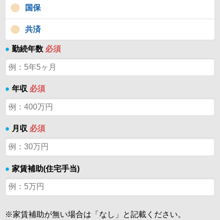
国保
共済
●
勤続年数
必須
●
年収
必須
●
月収
必須
●
家賃補助(住宅手当)
※家賃補助が無い場合は「なし」と記載ください。