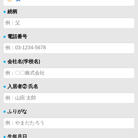
●
続柄
●
電話番号
●
会社名(学校名)
●
入居者② 氏名
●
ふりがな
●
生年月日