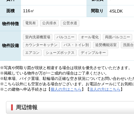
面積
116㎡
間取り
4SLDK
電気有
公共排水
公営水道
物件特徴
室内洗濯機置場
バルコニー
オール電化
両面バルコニー
カウンターキッチン
バス・トイレ別
追焚機能浴室
洗面台
物件設備
エアコン
シューズボックス
ディンプルキー
※写真や間取り図が現状と相違する場合は現状を優先させていただきます。
※掲載している物件が万が一ご成約の場合はご了承ください。
※駐車場、バイク置場、駐輪場の正確な空き状況についてお問い合わせいた
※こちら以外にも空室がある場合がございます。お電話かメールにてお気軽
※この建物へ申込手続きは【
個人の方はこちら
】【
法人の方はこちら
】
周辺情報