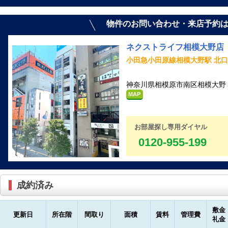
物件のお問い合わせ・来店予約
ネクストライフ相模大野店
小田急小田原線相模大野駅 北口
神奈川県相模原市南区相模大野３
MAP
お部屋探し専用ダイヤル
0120-955-199
成約済み
敷金
更新日
所在階
間取り
面積
賃料
管理費
礼金