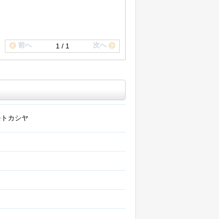
前へ
次へ
1 / 1
モトカシヤ