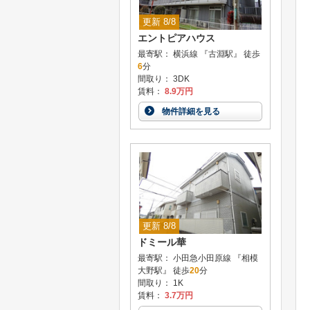
更新 8/8
エントピアハウス
最寄駅： 横浜線 『古淵駅』 徒歩
6
分
間取り： 3DK
賃料：
8.9万円
物件詳細を見る
更新 8/8
ドミール華
最寄駅： 小田急小田原線 『相模
大野駅』 徒歩
20
分
間取り： 1K
賃料：
3.7万円