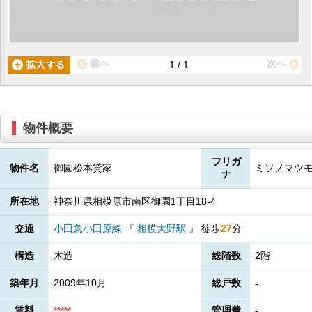
前へ
次へ
1 / 1
物件概要
フリガ
物件名
御園松本貸家
ミソノマツ
ナ
所在地
神奈川県相模原市南区御園1丁目18-4
交通
小田急小田原線
『
相模大野駅
』
徒歩
27
分
構造
木造
総階数
2階
築年月
2009年10月
総戸数
-
賃料
管理費
*****
-