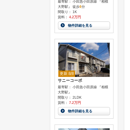
最寄駅： 小田急小田原線 『相模
大野駅』 徒歩
6
分
間取り： 1K
賃料：
4.2万円
物件詳細を見る
更新 8/8
サニーコーポ
最寄駅： 小田急小田原線 『相模
大野駅』
間取り： 2LDK
賃料：
7.2万円
物件詳細を見る