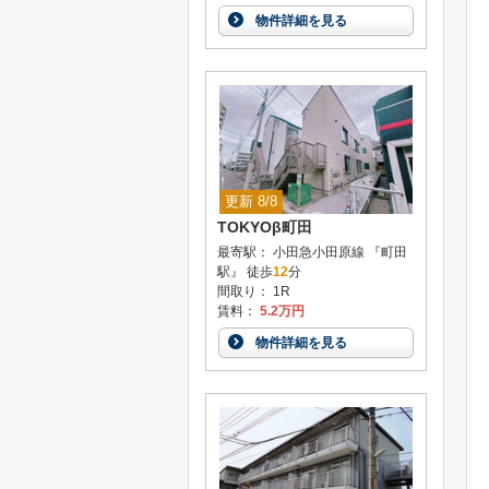
物件詳細を見る
更新 8/8
TOKYOβ町田
最寄駅： 小田急小田原線 『町田
駅』 徒歩
12
分
間取り： 1R
賃料：
5.2万円
物件詳細を見る