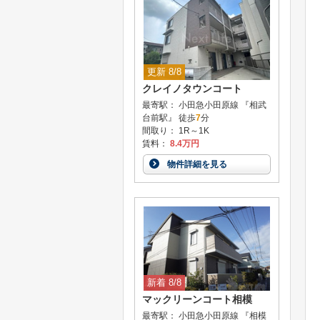
更新 8/8
クレイノタウンコート
最寄駅： 小田急小田原線 『相武
台前駅』 徒歩
7
分
間取り： 1R～1K
賃料：
8.4万円
物件詳細を見る
新着 8/8
マックリーンコート相模
最寄駅： 小田急小田原線 『相模