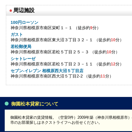
●
周辺施設
100円ローソン
神奈川県相模原市南区栄町１－１ （徒歩約
9
分）
ガスト
神奈川県相模原市南区東大沼３丁目３２－１ （徒歩約
10
分）
若松郵便局
神奈川県相模原市南区若松５丁目２５－３ （徒歩約
10
分）
シャトレーゼ
神奈川県相模原市南区若松５丁目２３－１１ （徒歩約
12
分）
セブン-イレブン 相模原西大沼５丁目店
神奈川県相模原市南区西大沼５丁目2-2 （徒歩約
11
分）
御園松本貸家について
御園松本貸家の賃貸情報。（空室0件）2009年築（神奈川県相模原市
市のお部屋探しはネクストライフへお任せください。