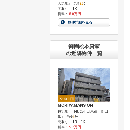
大野駅』 徒歩
23
分
間取り： 1K
賃料：
8.0万円
物件詳細を見る
御園松本貸家
の近隣物件一覧
更新 8/8
MORIYAMANSION
最寄駅： 小田急小田原線 『町田
駅』 徒歩
5
分
間取り： 1R～1K
賃料：
5.7万円