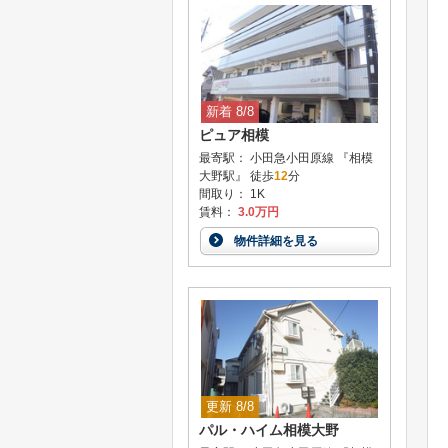
新着 8/8
ピュア相模
最寄駅： 小田急小田原線 『相模
大野駅』 徒歩
12
分
間取り： 1K
賃料：
3.0万円
物件詳細を見る
更新 8/8
パル・ハイム相模大野