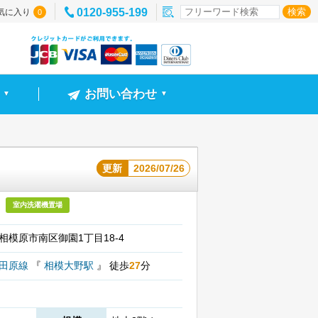
0120-955-199
気に入り
0
お問い合わせ
▼
▼
更新
2026/07/26
室内洗濯機置場
相模原市南区御園1丁目18-4
小田原線
『
相模大野駅
』
徒歩
27
分