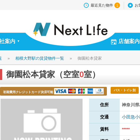
最近見た物件
お
1
社案内
店舗案内
▼
覧
»
相模大野駅の賃貸物件一覧
»
御園松本貸家
御園松本貸家（空室
0
室）
バス・トイレ別
初期費用クレジットカード決済可能
住所
神奈川県
交通
小田急
賃料
*****