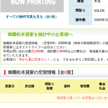
構造
木造
間取り
4SLDK
すべての物件写真を見る（全
0
枚）
築年数
2009年1
御園松本貸家を検討中のお客様へ
御園松本貸家の賃貸情報。（空室0件）2009年築（神奈川県相模原市）
部屋探しはネクストライフへお任せください。
年間お問い合わせ数
22,000
件、成約数
5,000
件以上の弊社が、地域最大級
せていただきます。
お客様の「
今から見に行きたい！
」にも、できるかぎりご対応致します。
御園松本貸家の空室情報【全
0
室】
間取り
敷金
更新日
所在階
賃料
管理費
面積
礼金
現在取り扱っている空室はございま