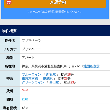
来店予約
フォームからは24時間365日受付しています。
物件概要
物件名
プリマベーラ
フリガナ
プリマベーラ
種別
アパート
所在地
神奈川県横浜市港北区新吉田東8丁目21-10
地図を表示
ブルーライン
『
新羽駅
』
徒歩
16
分
交通
東急東横線
『
綱島駅
』
徒歩
28
分
グリーンライン
『
高田駅
』
徒歩
23
分
賃料
*****
間取
2DK
専有面積
45㎡