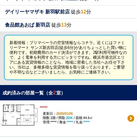
デイリーヤマザキ 新羽駅前店
徒歩
12
分
食品館あおば 新羽店
徒歩
13
分
新着情報：プリマベーラの空室情報ならコチラ。近くにはファミ
リーマート サンズ新吉田店(徒歩6分)がありちょっとした買い物に
便利です。初期費用のカード決済ができます。2駅利用可物件なの
で、よく電車を利用する方にピッタリですね。横浜市港北区エリ
アにある賃貸情報のことなら、地域に密着した当社へお任せ下さ
い。当社は、多種多様な賃貸情報を取り扱っております。ご要望
や不明な点などございましたら、お気軽にご連絡下さい。
2
成約済みの部屋一覧（全
室）
*****
更新日：
2025/01/26
階数:1階 / 間取:
2DK
/ 面積:44.6㎡
管理:***** / 敷金:
*****
/ 礼金:
*****