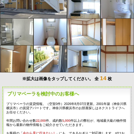
14
※拡大は画像をタップしてください。
全
枚
プリマベーラを検討中のお客様へ
プリマベーラの賃貸情報。（空室0件）2026年8月07日更新。2001年築（神奈川県
横浜市）の賃貸アパートです。神奈川県横浜市のお部屋探しはネクストライフへ
お任せください。
年間お問い合わせ数
22,000
件、成約数
5,000
件以上の弊社が、地域最大級の物件情
報から最新の物件情報をご紹介させていただきます。
お客様の「
今から見に行きたい！
」にも、できるかぎりご対応致します。ぜひお