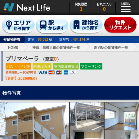
閲覧履歴
お気に入り
1
0
登録物件数
建物：
86,052
棟
部屋数：
484,174
戸
HOME
神奈川県横浜市の賃貸物件一覧
新羽駅の賃貸物件一覧
プリマベーラ
0
（空室
）
バス・トイレ別
駐車場あり
室内洗濯機置場
フローリング
【更新】2026/08/07
物件写真