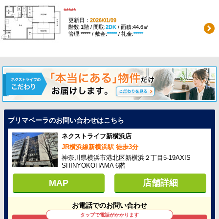
*****
更新日：
2026/01/09
階数:1階 / 間取:
2DK
/ 面積:44.6㎡
管理:***** / 敷金:
*****
/ 礼金:
*****
プリマベーラのお問い合わせはこちら
ネクストライフ新横浜店
JR横浜線新横浜駅 徒歩3分
神奈川県横浜市港北区新横浜２丁目5-19AXIS
SHINYOKOHAMA 6階
MAP
店舗詳細
お電話でのお問い合わせ
タップで電話がかかります