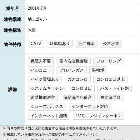
築年月
2001年7月
建物階建
地上2階 / -
建物構造
木造
CATV
駐車場あり
公共排水
公営水道
物件特徴
保証人不要
室内洗濯機置場
フローリング
バルコニー
プロパンガス
駐輪場
バイク置場あり
ガスコンロ
コンロ２口以上
システムキッチン
コンロ３口
バス・トイレ別
設備
追焚機能浴室
洗髪洗面化粧台
独立洗面台
シューズボックス
インターネット対応
インターネット無料
TVモニタ付インターホン
写真や間取り図が現状と相違する場合は現状を優先させていただきます。
掲載している物件が万が一ご成約の場合はご了承ください。