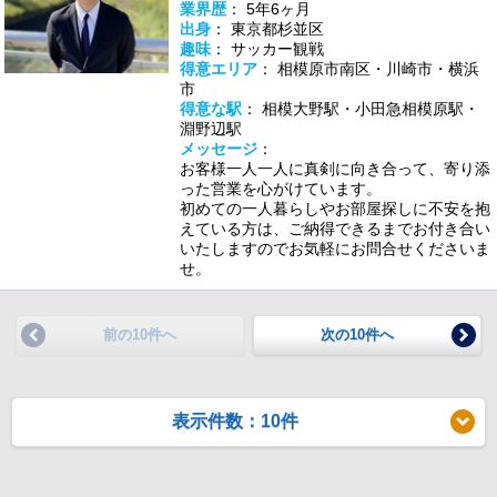
業界歴
： 5年6ヶ月
出身
： 東京都杉並区
趣味
： サッカー観戦
得意エリア
： 相模原市南区・川崎市・横浜
市
得意な駅
： 相模大野駅・小田急相模原駅・
淵野辺駅
メッセージ
：
お客様一人一人に真剣に向き合って、寄り添
った営業を心がけています。
初めての一人暮らしやお部屋探しに不安を抱
えている方は、ご納得できるまでお付き合い
いたしますのでお気軽にお問合せくださいま
せ。
前の10件へ
次の10件へ
表示件数：10件