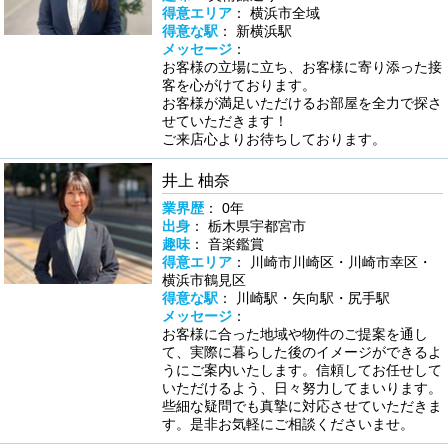
得意エリア
： 横浜市全域
得意な駅
： 新横浜駅
メッセージ
：
お客様の立場に立ち、お客様に寄り添った接
客を心がけております。
お客様が満足いただけるお部屋を全力で探さ
せていただきます！
ご来店心よりお待ちしております。
井上 柚奈
業界歴
： 0年
出身
： 栃木県宇都宮市
趣味
： 音楽鑑賞
得意エリア
： 川崎市川崎区・川崎市幸区・
横浜市鶴見区
得意な駅
： 川崎駅・矢向駅・尻手駅
メッセージ
：
お客様に合った地域や物件のご提案を通し
て、実際に暮らした後のイメージができるよ
うにご案内いたします。信頼してお任せして
いただけるよう、日々努力してまいります。
些細な疑問でも真摯に対応させていただきま
す。是非お気軽にご相談くださいませ。