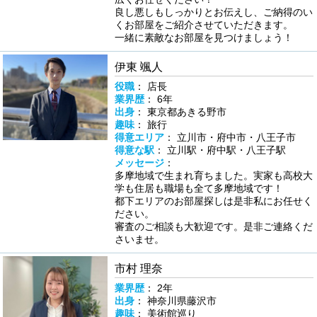
良し悪しもしっかりとお伝えし、ご納得のい
くお部屋をご紹介させていただきます。
一緒に素敵なお部屋を見つけましょう！
伊東 颯人
役職
： 店長
業界歴
： 6年
出身
： 東京都あきる野市
趣味
： 旅行
得意エリア
： 立川市・府中市・八王子市
得意な駅
： 立川駅・府中駅・八王子駅
メッセージ
：
多摩地域で生まれ育ちました。実家も高校大
学も住居も職場も全て多摩地域です！
都下エリアのお部屋探しは是非私にお任せく
ださい。
審査のご相談も大歓迎です。是非ご連絡くだ
さいませ。
市村 理奈
業界歴
： 2年
出身
： 神奈川県藤沢市
趣味
： 美術館巡り