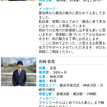
駅
メッセージ
：
愛知県から横浜の魅力に惹かれて上京してき
ました。
私自身、実際に住んでみて「横浜に来て本当
によかった」と実感しています。
初めての土地での部屋探しは不安も多いと思
いますが、実体験に基づいたリアルな住みや
すさや、街の魅力を丁寧にお伝えします。
「ここに決めてよかった」と思えるお部屋を
全力でサポートさせていただきます。ぜひお
気軽にご相談ください。
岩嶋 俊貴
役職
： 店長
業界歴
： 3年6ヶ月
出身
： 神奈川県
趣味
： 料理
得意エリア
： 横浜市港北区・神奈川区・川
崎市川崎区
得意な駅
： 新横浜駅・横浜駅・川崎駅
メッセージ
：
ファミリーからはじめての1人暮らしまで幅
広くお任せください！