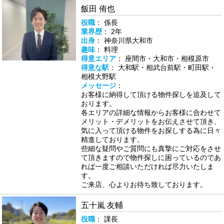
飯田 侑也
役職
： 係長
業界歴
： 2年
出身
： 神奈川県大和市
趣味
： 料理
得意エリア
： 座間市・大和市・相模原市
得意な駅
： 大和駅・相武台前駅・町田駅・
相模大野駅
メッセージ
：
お客様に納得して頂ける物件探しを追及して
おります。
各エリアの詳細な情報からお客様に合わせて
メリット・デメリットをお伝えさせて頂き、
気に入って頂ける物件をお探しする為に日々
精進しております。
些細な疑問やご質問にも真摯にご対応をさせ
て頂きますので物件探しに困っているのであ
れば一度ご相談いただければ尽力いたしま
す。
ご来店、心よりお待ち致しております。
五十嵐 友輔
役職
： 課長