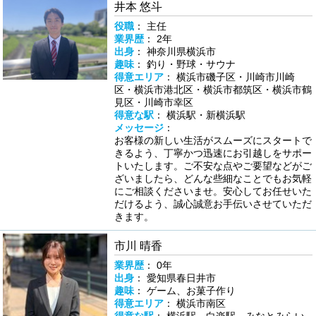
井本 悠斗
役職
： 主任
業界歴
： 2年
出身
： 神奈川県横浜市
趣味
： 釣り・野球・サウナ
得意エリア
： 横浜市磯子区・川崎市川崎
区・横浜市港北区・横浜市都筑区・横浜市鶴
見区・川崎市幸区
得意な駅
： 横浜駅・新横浜駅
メッセージ
：
お客様の新しい生活がスムーズにスタートで
きるよう、丁寧かつ迅速にお引越しをサポー
トいたします。ご不安な点やご要望などがご
ざいましたら、どんな些細なことでもお気軽
にご相談くださいませ。安心してお任せいた
だけるよう、誠心誠意お手伝いさせていただ
きます。
市川 晴香
業界歴
： 0年
出身
： 愛知県春日井市
趣味
： ゲーム、お菓子作り
得意エリア
： 横浜市南区
得意な駅
： 横浜駅、白楽駅、みなとみらい