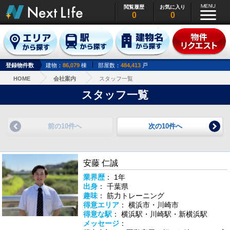
閲覧履歴
お気に入り
0
0
登録物件数
建物：
86,079
棟
部屋数：
484,413
戸
HOME
会社案内
スタッフ一覧
スタッフ一覧
前の10件へ
次の10件へ
安藤 仁誠
業界歴
： 1年
出身
： 千葉県
趣味
： 筋力トレーニング
得意エリア
： 横浜市・川崎市
得意な駅
： 横浜駅・川崎駅・新横浜駅
メッセージ
：