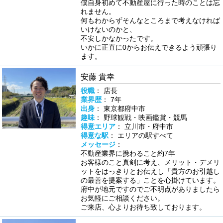
僕自身初めて不動産屋に行った時のことは忘
れません。
何もわからずそんなところまで考えなければ
いけないのかと、
不安しかなかったです。
いかに正直に0からお伝えできるよう頑張り
ます。
安藤 貴幸
役職
： 店長
業界歴
： 7年
出身
： 東京都府中市
趣味
： 野球観戦・映画鑑賞・競馬
得意エリア
： 立川市・府中市
得意な駅
： エリアの駅すべて
メッセージ
：
不動産業界に携わること約7年
お客様のこと真剣に考え、メリット・デメリ
ットをはっきりとお伝えし「貴方のお引越し
の最善を提案する」ことを心掛けています。
府中が地元ですのでご不明点がありましたら
お気軽にご相談ください。
ご来店、心よりお待ち致しております。