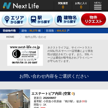
閲覧履歴
お気に入り
0
0
登録物件数
建物：
86,079
棟
部屋数：
484,413
戸
HOME
物件お問い合わせ
ネクストライフは、サイバートラスト
のSSL/TLS サーバー証明書により実在
性が認証されています。また、SSL ペ
ージは通信が暗号化されプライバシー
が守られています。
お問い合わせ内容をご選択ください
エステートピア内田 (空室
0
)
更新日:
2026/08/07
最寄駅: 小田急小田原線 『鶴川駅』 徒歩
18
分
間取り: 1K