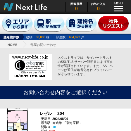
閲覧履歴
お気に入り
0
0
登録物件数
建物：
86,038
棟
部屋数：
484,022
戸
HOME
部屋お問い合わせ
ネクストライフは、サイバートラスト
のSSL/TLS サーバー証明書により実在
性が認証されています。また、SSL ペ
ージは通信が暗号化されプライバシー
が守られています。
お問い合わせ内容をご選択ください
‐レゼル‐ 204
更新日:
2024/08/09
最寄駅: 南武線 『宿河原駅』
間取り:
1K