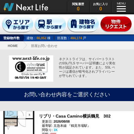
閲覧履歴
お気に入り
0
0
登録物件数
建物：
86,052
棟
部屋数：
484,174
戸
HOME
部屋お問い合わせ
ネクストライフは、サイバートラスト
のSSL/TLS サーバー証明書により実在
性が認証されています。また、SSL ペ
ージは通信が暗号化されプライバシー
が守られています。
お問い合わせ内容をご選択ください
リブリ・Casa Camino横浜鶴見 302
更新日:
2026/08/08
最寄駅: 京急本線 『鶴見市場駅』
間取り:
1K