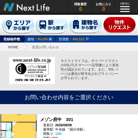
閲覧履歴
お気に入り
0
0
登録物件数
建物：
86,090
棟
部屋数：
484,522
戸
HOME
部屋お問い合わせ
ネクストライフは、サイバートラスト
のSSL/TLS サーバー証明書により実在
性が認証されています。また、SSL ペ
ージは通信が暗号化されプライバシー
が守られています。
お問い合わせ内容をご選択ください
メゾン府中 301
更新日:
2026/08/08
最寄駅: 中央線 『国分寺駅』
間取り:
1DK