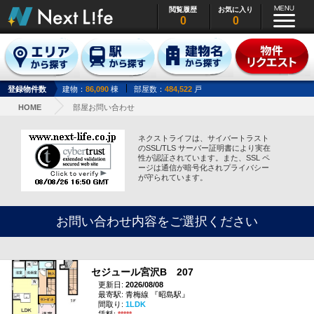
閲覧履歴
お気に入り
0
0
登録物件数
建物：
86,090
棟
部屋数：
484,522
戸
HOME
部屋お問い合わせ
ネクストライフは、サイバートラスト
のSSL/TLS サーバー証明書により実在
性が認証されています。また、SSL ペ
ージは通信が暗号化されプライバシー
が守られています。
お問い合わせ内容をご選択ください
セジュール宮沢B 207
更新日:
2026/08/08
最寄駅: 青梅線 『昭島駅』
間取り:
1LDK