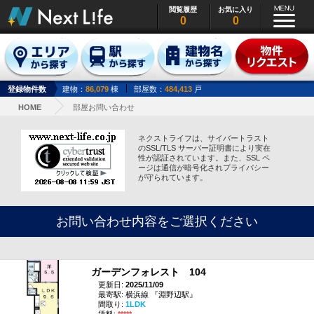
閲覧履歴
お気に入り
0
0
登録物件数
建物：
86,079
棟
部屋数：
484,413
戸
HOME
部屋お問い合わせ
ネクストライフは、サイバートラスト
のSSL/TLS サーバー証明書により実在
性が認証されています。また、SSL ペ
ージは通信が暗号化されプライバシー
が守られています。
お問い合わせ内容をご選択ください
ガーデンフォレスト 104
更新日:
2025/11/09
最寄駅: 横浜線 『淵野辺駅』
間取り:
1LDK