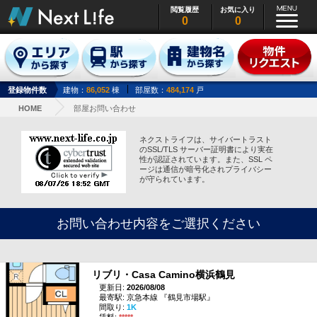
閲覧履歴
お気に入り
0
0
登録物件数
建物：
86,052
棟
部屋数：
484,174
戸
HOME
部屋お問い合わせ
ネクストライフは、サイバートラスト
のSSL/TLS サーバー証明書により実在
性が認証されています。また、SSL ペ
ージは通信が暗号化されプライバシー
が守られています。
お問い合わせ内容をご選択ください
リブリ・Casa Camino横浜鶴見
更新日:
2026/08/08
最寄駅: 京急本線 『鶴見市場駅』
間取り:
1K