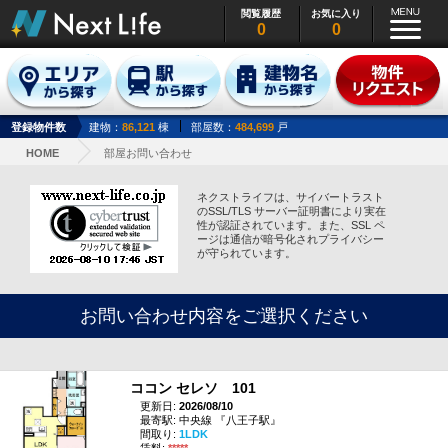
閲覧履歴
お気に入り
0
0
登録物件数
建物：
86,121
棟
部屋数：
484,699
戸
HOME
部屋お問い合わせ
ネクストライフは、サイバートラスト
のSSL/TLS サーバー証明書により実在
性が認証されています。また、SSL ペ
ージは通信が暗号化されプライバシー
が守られています。
お問い合わせ内容をご選択ください
ココン セレソ 101
更新日:
2026/08/10
最寄駅: 中央線 『八王子駅』
間取り:
1LDK