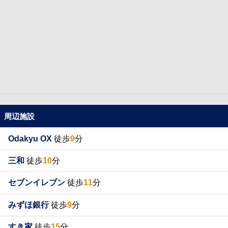
周辺施設
Odakyu OX
徒歩
9
分
三和
徒歩
10
分
セブンイレブン
徒歩
11
分
みずほ銀行
徒歩
9
分
すき家
徒歩
15
分