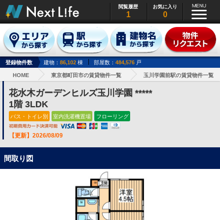
閲覧履歴
お気に入り
1
0
登録物件数
建物：
86,102
棟
部屋数：
484,576
戸
HOME
東京都町田市の賃貸物件一覧
玉川学園前駅の賃貸物件一覧
花水木ガーデンヒルズ玉川学園 *****
1階 3LDK
バス・トイレ別
室内洗濯機置場
フローリング
【更新】2026/08/09
間取り図