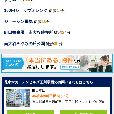
100円ショップオレンジ
徒歩
17
分
ジョーシン電気
徒歩
16
分
町田警察署 南大谷駐在所
徒歩
24
分
南大谷めぐみの丘公園
徒歩
30
分
花水木ガーデンヒルズ玉川学園のお問い合わせはこちら
町田本店
JR横浜線町田駅 徒歩3分
東京都町田市原町田４丁目1-10フジモトビル 2階