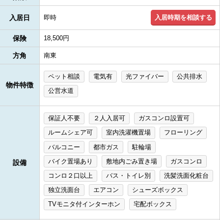
入居時期を相談する
入居日
即時
保険
18,500円
方角
南東
ペット相談
電気有
光ファイバー
公共排水
物件特徴
公営水道
保証人不要
２人入居可
ガスコンロ設置可
ルームシェア可
室内洗濯機置場
フローリング
バルコニー
都市ガス
駐輪場
バイク置場あり
敷地内ごみ置き場
ガスコンロ
設備
コンロ２口以上
バス・トイレ別
洗髪洗面化粧台
独立洗面台
エアコン
シューズボックス
TVモニタ付インターホン
宅配ボックス