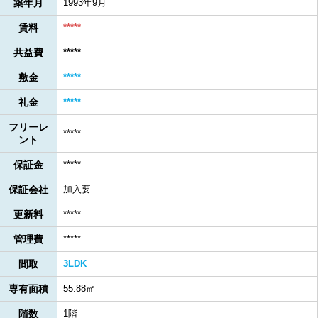
築年月
1993年9月
賃料
*****
共益費
*****
敷金
*****
礼金
*****
フリーレ
*****
ント
保証金
*****
保証会社
加入要
更新料
*****
管理費
*****
間取
3LDK
専有面積
55.88㎡
階数
1階