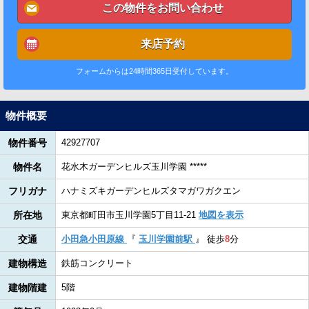
この物件をお問い合わせ
来店予約
フォームからは24時間365日受付しています。
物件概要
物件番号
42927707
物件名
花水木ガーデンヒルズ玉川学園 *****
フリガナ
ハナミズキガーデンヒルズタマガワガクエン
所在地
東京都町田市玉川学園5丁目11-21
地図を表示
交通
小田急小田原線
『
玉川学園前駅
』
徒歩
8
分
建物構造
鉄筋コンクリート
建物階建
5階