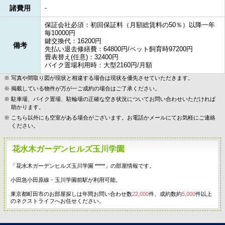
諸費用
-
保証会社必須：初回保証料（月額総賃料の50％）以降一年
毎10000円
鍵交換代：16200円
備考
先払い退去修繕費：64800円/ペット飼育時97200円
畳表替え(任意)：32400円
バイク置場利用時：大型2160円/月額
写真や間取り図が現状と相違する場合は現状を優先させていただきます。
掲載している物件が万が一ご成約の場合はご了承ください。
駐車場、バイク置場、駐輪場の正確な空き状況についてお問い合わせいただければ
助かります。
こちら以外にも空室がある場合がございます。お電話かメールにてお気軽にご連絡
ください。
花水木ガーデンヒルズ玉川学園
「花水木ガーデンヒルズ玉川学園 *****」の部屋情報です。
小田急小田原線・玉川学園前駅が利用可能。
東京都町田市のお部屋探しは年間お問い合わせ数
22,000
件、成約数約
5,000
件以上
のネクストライフへお任せください。