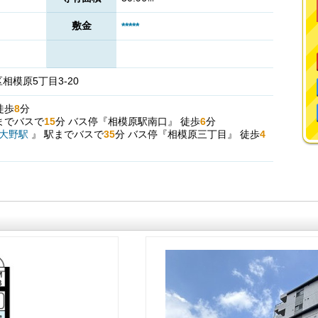
敷金
*****
模原5丁目3-20
徒歩
8
分
までバスで
15
分
バス停『相模原駅南口』
徒歩
6
分
大野駅
』
駅までバスで
35
分
バス停『相模原三丁目』
徒歩
4