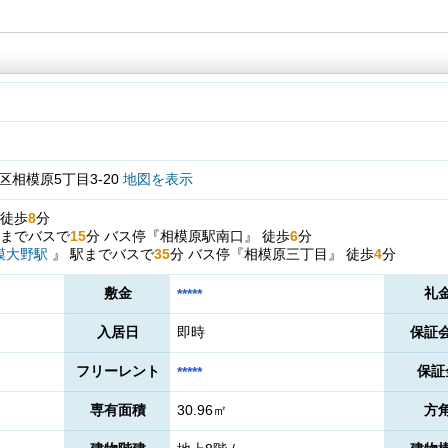
相模原5丁目3-20
地図を表示
徒歩
8
分
までバスで
15
分
バス停『相模原駅南口』
徒歩
6
分
模大野駅
』
駅までバスで
35
分
バス停『相模原三丁目』
徒歩
4
分
敷金
礼
*****
入居日
即時
保証
フリーレント
保証
*****
専有面積
30.96㎡
方