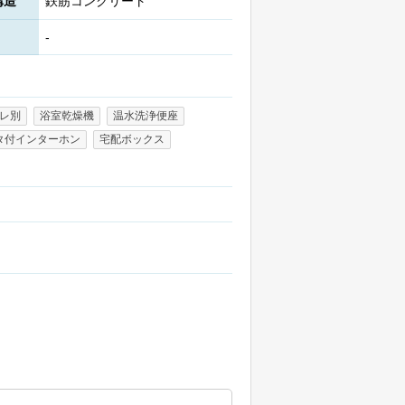
構造
鉄筋コンクリート
-
レ別
浴室乾燥機
温水洗浄便座
タ付インターホン
宅配ボックス