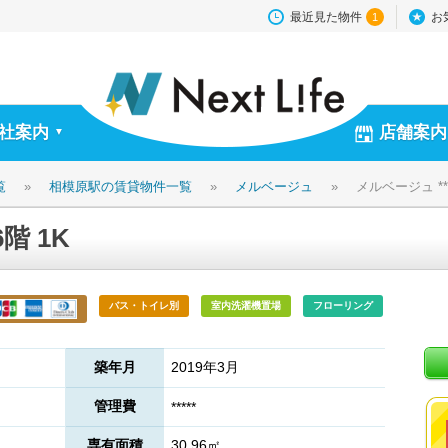
最近見た物件
お
1
社案内
店舗案内
▼
覧
»
相模原駅の賃貸物件一覧
»
メルベージュ
»
メルベージュ ***
6階 1K
バス・トイレ別
室内洗濯機置場
フローリング
築年月
2019年3月
管理費
*****
専有面積
30.96㎡