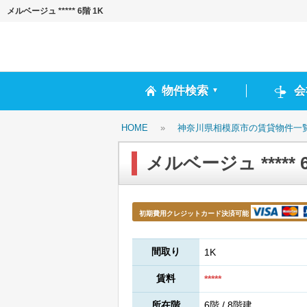
メルベージュ ***** 6階 1K
物件検索
会
▼
HOME
»
神奈川県相模原市の賃貸物件一
メルベージュ ***** 
初期費用クレジットカード決済可能
間取り
1K
賃料
*****
所在階
6階 / 8階建