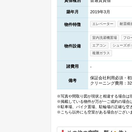
貸借種別
普通賃貸借
築年月
2019年3月
エレベーター
耐震構
物件特徴
室内洗濯機置場
フロ
エアコン
シューズボ
物件設備
複層ガラス
諸費用
-
保証会社利用必須・初回
備考
クリーニング費用：32
※写真や間取り図が現状と相違する場合は
※掲載している物件が万が一ご成約の場合
※駐車場、バイク置場、駐輪場の正確な空
※こちら以外にも空室がある場合がござい