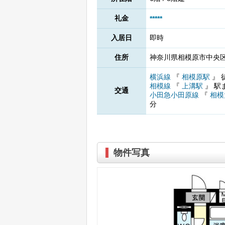
礼金
*****
入居日
即時
住所
神奈川県相模原市中央区相
横浜線
『
相模原駅
』
相模線
『
上溝駅
』
駅
交通
小田急小田原線
『
相模
分
物件写真