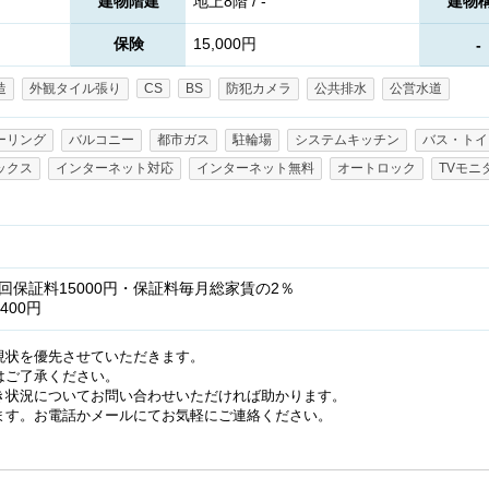
建物階建
地上8階 / -
建物
保険
15,000円
-
造
外観タイル張り
CS
BS
防犯カメラ
公共排水
公営水道
ーリング
バルコニー
都市ガス
駐輪場
システムキッチン
バス・トイ
ックス
インターネット対応
インターネット無料
オートロック
TVモニ
保証料15000円・保証料毎月総家賃の2％
400円
現状を優先させていただきます。
はご了承ください。
き状況についてお問い合わせいただければ助かります。
ます。お電話かメールにてお気軽にご連絡ください。