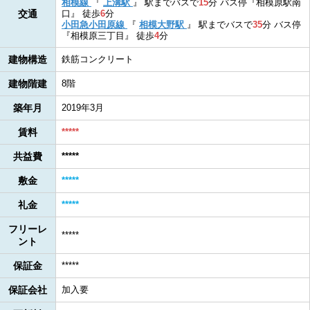
相模線
『
上溝駅
』
駅までバスで
15
分
バス停『相模原駅南
交通
口』
徒歩
6
分
小田急小田原線
『
相模大野駅
』
駅までバスで
35
分
バス停
『相模原三丁目』
徒歩
4
分
建物構造
鉄筋コンクリート
建物階建
8階
築年月
2019年3月
賃料
*****
共益費
*****
敷金
*****
礼金
*****
フリーレ
*****
ント
保証金
*****
保証会社
加入要