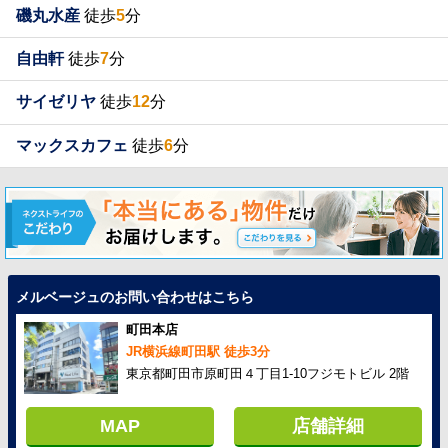
磯丸水産
徒歩
5
分
自由軒
徒歩
7
分
サイゼリヤ
徒歩
12
分
マックスカフェ
徒歩
6
分
メルベージュのお問い合わせはこちら
町田本店
JR横浜線町田駅 徒歩3分
東京都町田市原町田４丁目1-10フジモトビル 2階
MAP
店舗詳細