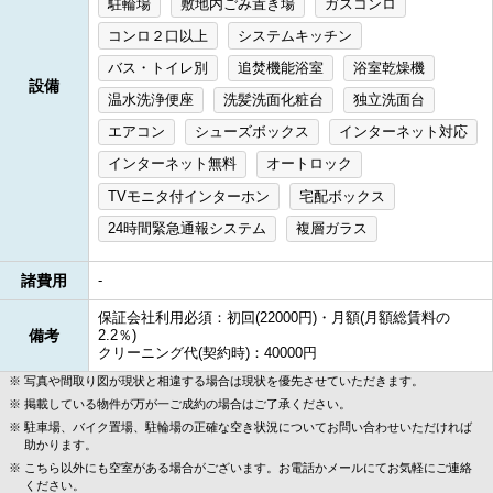
駐輪場
敷地内ごみ置き場
ガスコンロ
コンロ２口以上
システムキッチン
バス・トイレ別
追焚機能浴室
浴室乾燥機
設備
温水洗浄便座
洗髪洗面化粧台
独立洗面台
エアコン
シューズボックス
インターネット対応
インターネット無料
オートロック
TVモニタ付インターホン
宅配ボックス
24時間緊急通報システム
複層ガラス
諸費用
-
保証会社利用必須：初回(22000円)・月額(月額総賃料の
備考
2.2％)
クリーニング代(契約時)：40000円
写真や間取り図が現状と相違する場合は現状を優先させていただきます。
掲載している物件が万が一ご成約の場合はご了承ください。
駐車場、バイク置場、駐輪場の正確な空き状況についてお問い合わせいただければ
助かります。
こちら以外にも空室がある場合がございます。お電話かメールにてお気軽にご連絡
ください。