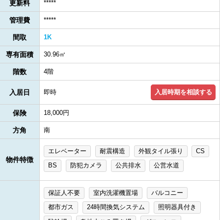
更新料
*****
管理費
*****
間取
1K
専有面積
30.96㎡
階数
4階
入居時期を相談する
入居日
即時
保険
18,000円
方角
南
エレベーター
耐震構造
外観タイル張り
CS
物件特徴
BS
防犯カメラ
公共排水
公営水道
保証人不要
室内洗濯機置場
バルコニー
都市ガス
24時間換気システム
照明器具付き