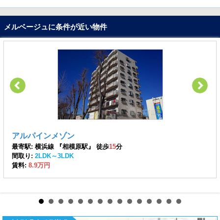
メルベージュに条件が近い物件
アルパインメゾン
最寄駅: 横浜線 『相模原駅』 徒歩
15
分
間取り:
2LDK～3LDK
賃料:
8.9万円