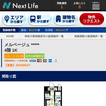
閲覧履歴
お気に入り
1
0
登録物件数
建物：
86,079
棟
部屋数：
484,413
戸
HOME
神奈川県相模原市の賃貸物件一覧
相模原駅の賃貸物件一覧
メルベージュ *****
4階 1K
バス・トイレ別
室内洗濯機置場
【更新】2026/06/27
間取り図