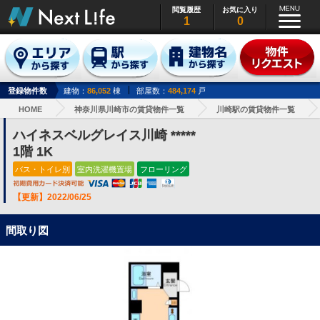
閲覧履歴
お気に入り
1
0
登録物件数
建物：
86,052
棟
部屋数：
484,174
戸
HOME
神奈川県川崎市の賃貸物件一覧
川崎駅の賃貸物件一覧
ハイネスベルグレイス川崎 *****
1階 1K
バス・トイレ別
室内洗濯機置場
フローリング
【更新】2022/06/25
間取り図