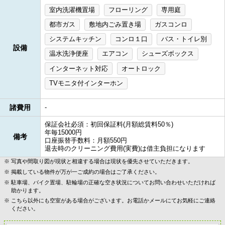
室内洗濯機置場
フローリング
専用庭
都市ガス
敷地内ごみ置き場
ガスコンロ
システムキッチン
コンロ１口
バス・トイレ別
設備
温水洗浄便座
エアコン
シューズボックス
インターネット対応
オートロック
TVモニタ付インターホン
諸費用
-
保証会社必須：初回保証料(月額総賃料50％)
年毎15000円
備考
口座振替手数料：月額550円
退去時のクリーニング費用(実費)は借主負担になります
写真や間取り図が現状と相違する場合は現状を優先させていただきます。
掲載している物件が万が一ご成約の場合はご了承ください。
駐車場、バイク置場、駐輪場の正確な空き状況についてお問い合わせいただければ
助かります。
こちら以外にも空室がある場合がございます。お電話かメールにてお気軽にご連絡
ください。