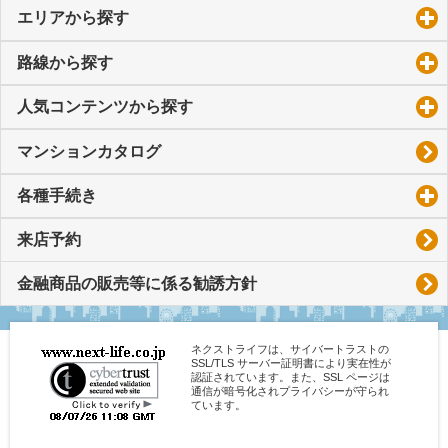
エリアから探す
click to expand contents
路線から探す
click to expand contents
人気コンテンツから探す
click to expand contents
マンションカタログ
各種手続き
click to expand contents
来店予約
金融商品の販売等に係る勧誘方針
ネクストライフは、サイバートラストの
SSL/TLS サーバー証明書により実在性が
認証されています。また、SSL ページは
通信が暗号化されプライバシーが守られ
ています。