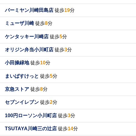
バーミヤン川崎田島店
徒歩
19
分
ミューザ川崎
徒歩
8
分
ケンタッキー川崎店
徒歩
5
分
オリジン弁当小川町店
徒歩
3
分
小田操緑地
徒歩
10
分
まいばすけっと
徒歩
5
分
京急ストア
徒歩
8
分
セブンイレブン
徒歩
2
分
100円ローソン小川町店
徒歩
3
分
TSUTAYA川崎三の辻店
徒歩
14
分