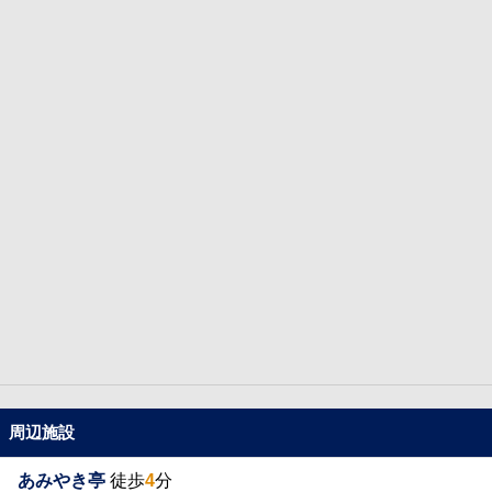
周辺施設
あみやき亭
徒歩
4
分