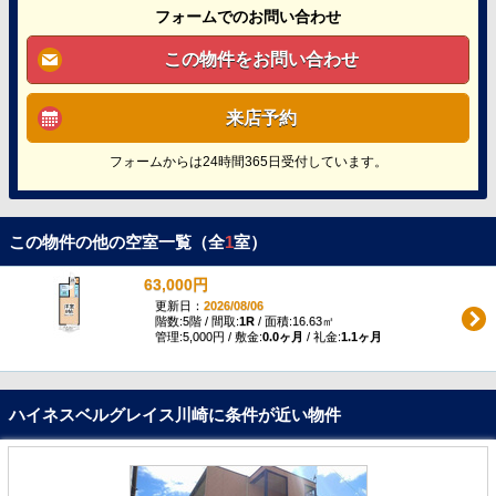
フォームでのお問い合わせ
この物件をお問い合わせ
来店予約
フォームからは24時間365日受付しています。
この物件の他の空室一覧（全
1
室）
63,000円
更新日：
2026/08/06
階数:5階 / 間取:
1R
/ 面積:16.63㎡
管理:5,000円 / 敷金:
0.0ヶ月
/ 礼金:
1.1ヶ月
ハイネスベルグレイス川崎に条件が近い物件