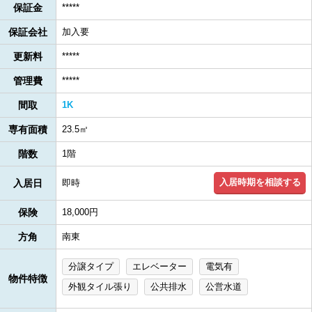
保証金
*****
保証会社
加入要
更新料
*****
管理費
*****
間取
1K
専有面積
23.5㎡
階数
1階
入居時期を相談する
入居日
即時
保険
18,000円
方角
南東
分譲タイプ
エレベーター
電気有
物件特徴
外観タイル張り
公共排水
公営水道