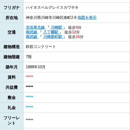
フリガナ
ハイネスベルグレイスカワサキ
所在地
神奈川県川崎市川崎区南町2-9
地図を表示
京浜東北線
『
川崎駅
』
徒歩
9
分
交通
南武線
『
八丁畷駅
』
徒歩
12
分
南武線
『
川崎新町駅
』
徒歩
16
分
建物構造
鉄筋コンクリート
建物階建
7階
築年月
1988年10月
賃料
*****
共益費
*****
敷金
*****
礼金
*****
フリーレ
*****
ント