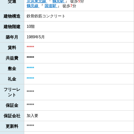
交通
京浜東北線
『
鶴見駅
』
徒歩
5
分
鶴見線
『
国道駅
』
徒歩
7
分
建物構造
鉄骨鉄筋コンクリート
建物階建
10階
築年月
1989年5月
賃料
*****
共益費
*****
敷金
*****
礼金
*****
フリーレ
*****
ント
保証金
*****
保証会社
加入要
更新料
*****