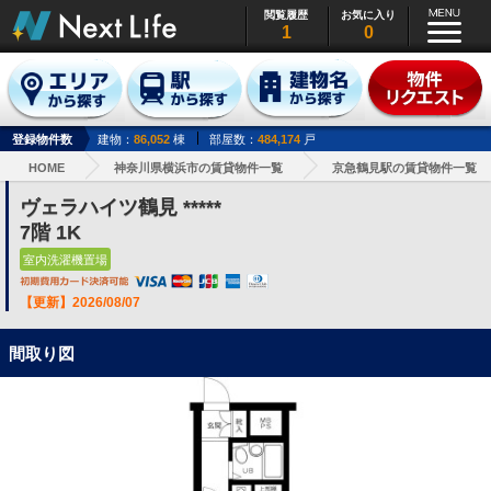
閲覧履歴
お気に入り
1
0
登録物件数
建物：
86,052
棟
部屋数：
484,174
戸
HOME
神奈川県横浜市の賃貸物件一覧
京急鶴見駅の賃貸物件一覧
ヴェラハイツ鶴見 *****
7階 1K
室内洗濯機置場
【更新】2026/08/07
間取り図