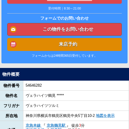
受付時間｜8:30～21:00
フォームでのお問い合わせ
この物件をお問い合わせ
来店予約
フォームからは24時間365日受付しています。
物件概要
物件番号
54646282
物件名
ヴェラハイツ鶴見 *****
フリガナ
ヴェラハイツツルミ
所在地
神奈川県横浜市鶴見区鶴見中央5丁目10-2
地図を表示
京急本線
『
京急鶴見駅
』
徒歩
3
分