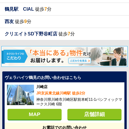
鶴見駅 CIAL
徒歩
7
分
西友
徒歩
9
分
クリエイトSD下野谷町店
徒歩
7
分
ヴェラハイツ鶴見のお問い合わせはこちら
川崎店
JR京浜東北線川崎駅 徒歩2分
神奈川県川崎市川崎区駅前本町11-1パシフィックマ
ークス川崎 6階
MAP
店舗詳細
お電話でのお問い合わせ