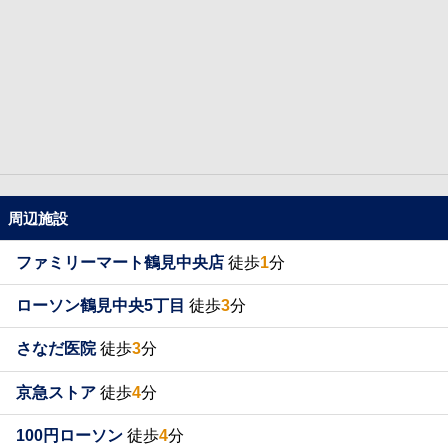
周辺施設
ファミリーマート鶴見中央店
徒歩
1
分
ローソン鶴見中央5丁目
徒歩
3
分
さなだ医院
徒歩
3
分
京急ストア
徒歩
4
分
100円ローソン
徒歩
4
分