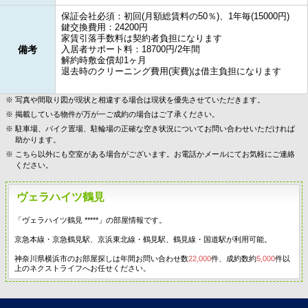
保証会社必須：初回(月額総賃料の50％)、1年毎(15000円)
鍵交換費用：24200円
家賃引落手数料は契約者負担になります
備考
入居者サポート料：18700円/2年間
解約時敷金償却1ヶ月
退去時のクリーニング費用(実費)は借主負担になります
写真や間取り図が現状と相違する場合は現状を優先させていただきます。
掲載している物件が万が一ご成約の場合はご了承ください。
駐車場、バイク置場、駐輪場の正確な空き状況についてお問い合わせいただければ
助かります。
こちら以外にも空室がある場合がございます。お電話かメールにてお気軽にご連絡
ください。
ヴェラハイツ鶴見
「ヴェラハイツ鶴見 *****」の部屋情報です。
京急本線・京急鶴見駅、京浜東北線・鶴見駅、鶴見線・国道駅が利用可能。
神奈川県横浜市のお部屋探しは年間お問い合わせ数
22,000
件、成約数約
5,000
件以
上のネクストライフへお任せください。