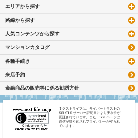
エリアから探す
click to expand contents
路線から探す
click to expand contents
人気コンテンツから探す
click to expand contents
マンションカタログ
各種手続き
click to expand contents
来店予約
金融商品の販売等に係る勧誘方針
ネクストライフは、サイバートラストの
SSL/TLS サーバー証明書により実在性が
認証されています。また、SSL ページは
通信が暗号化されプライバシーが守られ
ています。