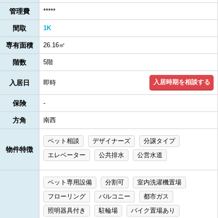
管理費
*****
間取
1K
専有面積
26.16㎡
階数
5階
入居時期を相談する
入居日
即時
保険
-
方角
南西
ペット相談
デザイナーズ
分譲タイプ
物件特徴
エレベーター
公共排水
公営水道
ペット専用設備
分割可
室内洗濯機置場
フローリング
バルコニー
都市ガス
照明器具付き
駐輪場
バイク置場あり