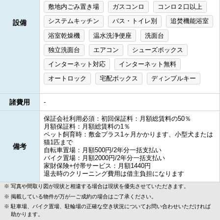
敷地内ごみ置き場
ガスコンロ
コンロ２口以上
システムキッチン
バス・トイレ別
追焚機能浴室
設備
浴室乾燥機
温水洗浄便座
洗面台
独立洗面台
エアコン
シューズボックス
インターネット対応
インターネット無料
オートロック
宅配ボックス
ディンプルキー
諸費用
-
保証会社利用必須：初回保証料：月額総賃料の50％
月額保証料：月額総賃料の1％
ペット飼育時：敷金プラス1ヶ月かかります、小型犬または
猫1匹まで
備考
自転車置場：月額500円/2年分一括支払い
バイク置場：月額2000円/2年分一括支払い
家財保険+付帯サービス：月額1440円
退去時のクリーニング費用は借主負担になります
写真や間取り図が現状と相違する場合は現状を優先させていただきます。
掲載している物件が万が一ご成約の場合はご了承ください。
駐車場、バイク置場、駐輪場の正確な空き状況についてお問い合わせいただければ
助かります。