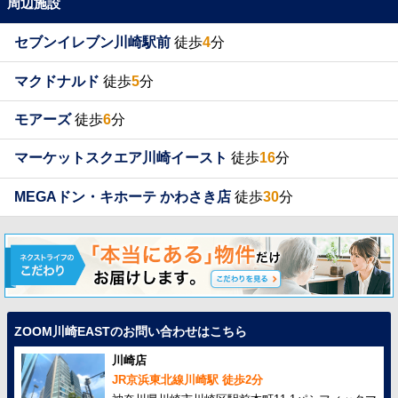
周辺施設
セブンイレブン川崎駅前
徒歩
4
分
マクドナルド
徒歩
5
分
モアーズ
徒歩
6
分
マーケットスクエア川崎イースト
徒歩
16
分
MEGAドン・キホーテ かわさき店
徒歩
30
分
ZOOM川崎EASTのお問い合わせはこちら
川崎店
JR京浜東北線川崎駅 徒歩2分