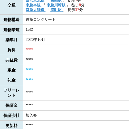
京浜東北線
『
川崎駅
』
徒歩
7
分
交通
京急本線
『
京急川崎駅
』
徒歩
8
分
京急大師線
『
港町駅
』
徒歩
17
分
建物構造
鉄筋コンクリート
建物階建
15階
築年月
2020年10月
賃料
*****
共益費
*****
敷金
*****
礼金
*****
フリーレ
*****
ント
保証金
*****
保証会社
加入要
更新料
*****