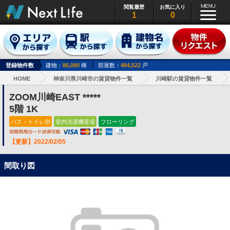
閲覧履歴
お気に入り
1
0
登録物件数
建物：
86,090
棟
部屋数：
484,522
戸
HOME
神奈川県川崎市の賃貸物件一覧
川崎駅の賃貸物件一覧
ZOOM川崎EAST *****
5階 1K
バス・トイレ別
室内洗濯機置場
フローリング
【更新】2022/02/05
間取り図