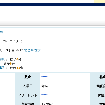
南
ヨコハマミナミ
町3丁目34-12
地図を表示
橋駅
』
徒歩
4
分
』
徒歩
9
分
町駅
』
徒歩
13
分
敷金
礼
*****
入居日
即時
保証
フリーレント
保証
*****
専有面積
17.29㎡
方