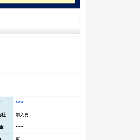
金
*****
会社
加入要
金
*****
角
東