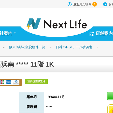
最近見た物件
お
1
社案内
店舗案内
▼
»
阪東橋駅の賃貸物件一覧
»
日神パレステージ横浜南
»
***** 11階 1K
室内洗濯機置場
築年月
1994年11月
管理費
*****