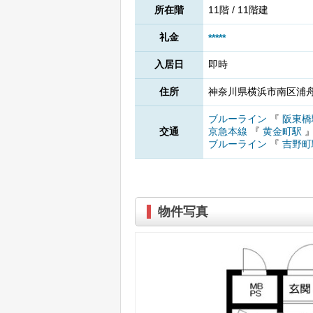
所在階
11階 / 11階建
礼金
*****
入居日
即時
住所
神奈川県横浜市南区浦舟町
ブルーライン
『
阪東橋
交通
京急本線
『
黄金町駅
ブルーライン
『
吉野町
物件写真