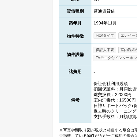
貸借種別
普通賃貸借
築年月
1994年11月
分譲タイプ
エレベー
物件特徴
保証人不要
室内洗濯
物件設備
TVモニタ付インターホン
諸費用
-
保証会社利用必須
初回保証料：月額総賃料
鍵交換費：22000円
備考
室内消毒代：16500円
日神サポートパック(保険
退去時のクリーニング
支払手数料：月額総賃
※写真や間取り図が現状と相違する場合は
※掲載している物件が万が一ご成約の場合