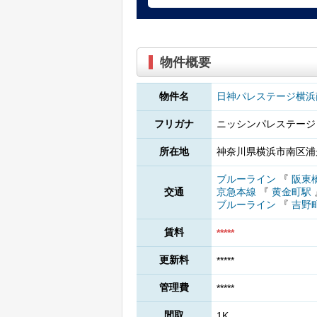
物件概要
物件名
日神パレステージ横浜
フリガナ
ニッシンパレステージ
所在地
神奈川県横浜市南区浦舟
ブルーライン
『
阪東
交通
京急本線
『
黄金町駅
ブルーライン
『
吉野
賃料
*****
更新料
*****
管理費
*****
間取
1K