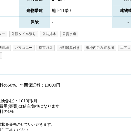
建物階建
地上11階 / -
建物
保険
-
-
ター
外観タイル張り
公共排水
公営水道
機置場
バルコニー
都市ガス
照明器具付き
敷地内ごみ置き場
エアコ
の60%、年間保証料：10000円
含む)：1010円/月
費用(実費)は借主負担になります
料の1%
現状を優先させていただきます。
はご了承ください。