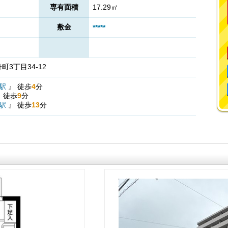
専有面積
17.29㎡
敷金
*****
3丁目34-12
駅
』
徒歩
4
分
』
徒歩
9
分
駅
』
徒歩
13
分