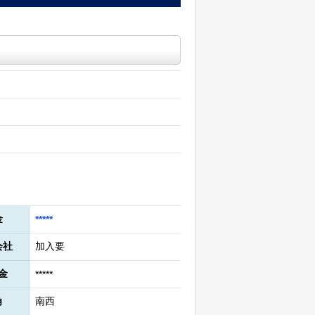
金
*****
会社
加入要
金
*****
角
南西