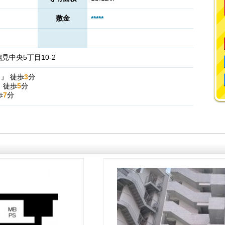
敷金
*****
中央5丁目10-2
駅
』
徒歩
3
分
』
徒歩
5
分
歩
7
分