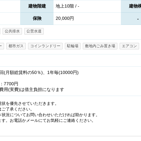
建物階建
地上10階 / -
建物
保険
20,000円
-
公共排水
公営水道
ー
都市ガス
コインランドリー
駐輪場
敷地内ごみ置き場
エアコン
月額総賃料の50％)、1年毎(10000円)
7700円
費用(実費)は借主負担になります
現状を優先させていただきます。
はご了承ください。
き状況についてお問い合わせいただければ助かります。
ます。お電話かメールにてお気軽にご連絡ください。