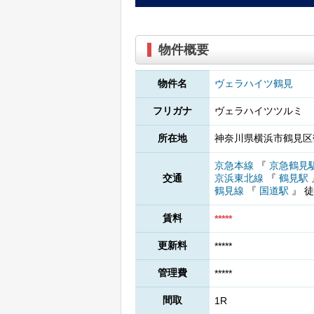
物件概要
物件名
ヴェラハイツ鶴見
フリガナ
ヴェラハイツツルミ
所在地
神奈川県横浜市鶴見区鶴
京急本線
『
京急鶴見
交通
京浜東北線
『
鶴見駅
鶴見線
『
国道駅
』
徒
賃料
*****
更新料
*****
管理費
*****
間取
1R