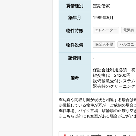
貸借種別
定期借家
築年月
1989年5月
エレベーター
電気有
物件特徴
保証人不要
バルコニ
物件設備
諸費用
-
保証会社利用必須：初回(
鍵交換代：24200円
備考
設備緊急受付システム：
退去時のクリーニング
※写真や間取り図が現状と相違する場合は
※掲載している物件が万が一ご成約の場合
※駐車場、バイク置場、駐輪場の正確な空
※こちら以外にも空室がある場合がござい