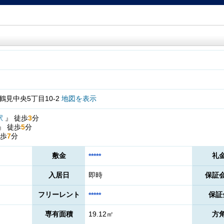
見中央5丁目10-2
地図を表示
駅
』
徒歩
3
分
』
徒歩
5
分
歩
7
分
敷金
礼
*****
入居日
即時
保証
フリーレント
保証
*****
専有面積
19.12㎡
方