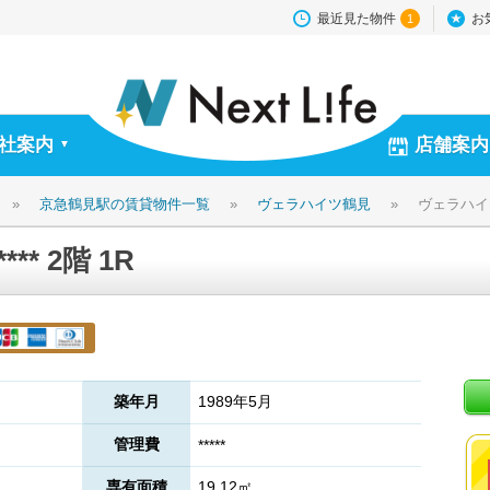
最近見た物件
お
1
社案内
店舗案内
▼
»
京急鶴見駅の賃貸物件一覧
»
ヴェラハイツ鶴見
»
ヴェラハイツ鶴
* 2階 1R
築年月
1989年5月
管理費
*****
専有面積
19.12㎡