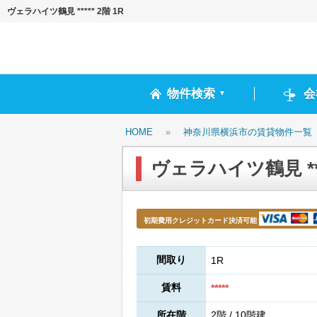
ヴェラハイツ鶴見 ***** 2階 1R
物件検索
会
▼
HOME
»
神奈川県横浜市の賃貸物件一覧
ヴェラハイツ鶴見 ****
初期費用クレジットカード決済可能
間取り
1R
賃料
*****
所在階
2階 / 10階建