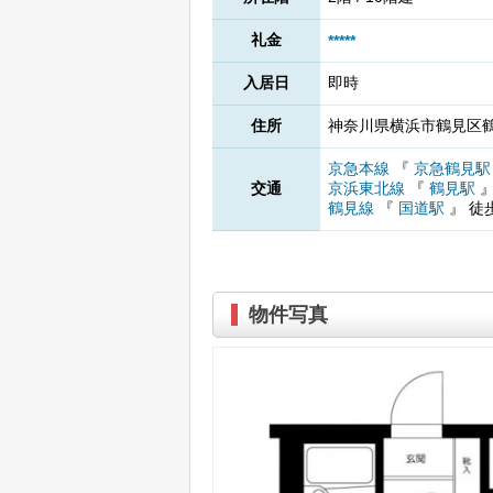
礼金
*****
入居日
即時
住所
神奈川県横浜市鶴見区鶴見
京急本線
『
京急鶴見
交通
京浜東北線
『
鶴見駅
鶴見線
『
国道駅
』
徒
物件写真