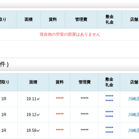
敷金
取り
面積
賃料
管理費
店舗
礼金
現在他の空室の部屋はありません
件 )
敷金
間取り
面積
賃料
管理費
店舗
礼金
*****
1R
19.11㎡
*****
*****
川崎
*****
*****
1R
19.12㎡
*****
*****
川崎
*****
*****
1R
18.59㎡
*****
*****
川崎
*****