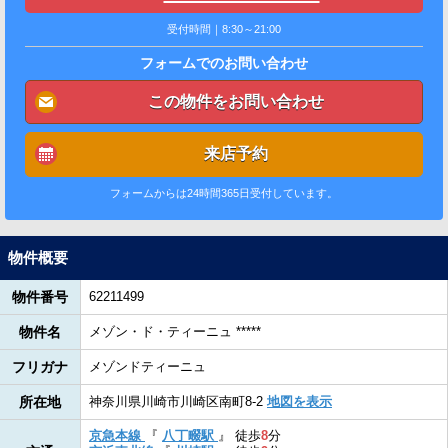
受付時間｜8:30～21:00
フォームでのお問い合わせ
この物件をお問い合わせ
来店予約
フォームからは24時間365日受付しています。
物件概要
物件番号
62211499
物件名
メゾン・ド・ティーニュ *****
フリガナ
メゾンドティーニュ
所在地
神奈川県川崎市川崎区南町8-2
地図を表示
京急本線
『
八丁畷駅
』
徒歩
8
分