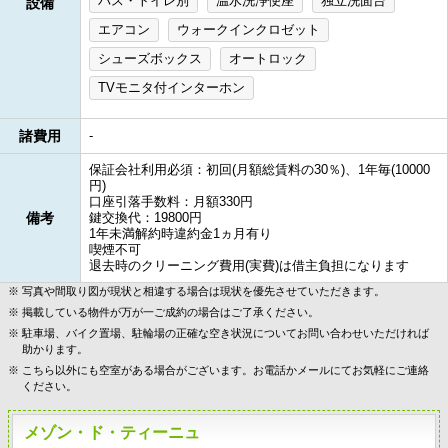
バス・トイレ別
温水洗浄便座
独立洗面台
設備
エアコン
ウォークインクロゼット
シューズボックス
オートロック
TVモニタ付インターホン
諸費用
-
保証会社利用必須：初回(月額総賃料の30％)、1年毎(10000
円)
口座引落手数料：月額330円
備考
鍵交換代：19800円
1年未満解約時違約金1ヵ月有り
喫煙不可
退去時のクリーニング費用(実費)は借主負担になります
写真や間取り図が現状と相違する場合は現状を優先させていただきます。
掲載している物件が万が一ご成約の場合はご了承ください。
駐車場、バイク置場、駐輪場の正確な空き状況についてお問い合わせいただければ
助かります。
こちら以外にも空室がある場合がございます。お電話かメールにてお気軽にご連絡
ください。
メゾン・ド・ティーニュ