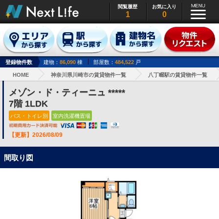
閲覧履歴
お気に入り
1
0
登録物件数
建物：
86,090
棟
部屋数：
484,522
戸
HOME
神奈川県川崎市の賃貸物件一覧
八丁畷駅の賃貸物件一覧
メゾン・ド・ティーニュ *****
7階 1LDK
バス・トイレ別
室内洗濯機置場
【更新】2026/08/09
間取り図