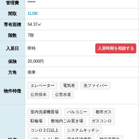
管理費
*****
間取
1LDK
専有面積
54.37㎡
階数
7階
入居時期を相談する
入居日
即時
保険
20,000円
方角
南東
エレベーター
電気有
光ファイバー
物件特徴
公共排水
公営水道
室内洗濯機置場
バルコニー
都市ガス
駐輪場
敷地内ごみ置き場
ガスコンロ
コンロ２口以上
システムキッチン