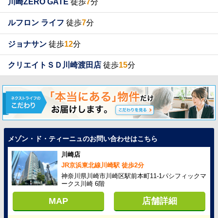
川崎ZERO GATE
徒歩
7
分
ルフロン ライフ
徒歩
7
分
ジョナサン
徒歩
12
分
クリエイトＳＤ川崎渡田店
徒歩
15
分
メゾン・ド・ティーニュのお問い合わせはこちら
川崎店
JR京浜東北線川崎駅 徒歩2分
神奈川県川崎市川崎区駅前本町11-1パシフィックマ
ークス川崎 6階
MAP
店舗詳細