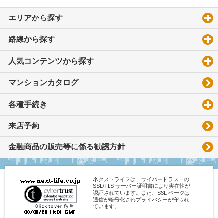
エリアから探す
click to expand contents
路線から探す
click to expand contents
人気コンテンツから探す
click to expand contents
マンションカタログ
各種手続き
click to expand contents
来店予約
金融商品の販売等に係る勧誘方針
ネクストライフは、サイバートラストの
SSL/TLS サーバー証明書により実在性が
認証されています。また、SSL ページは
通信が暗号化されプライバシーが守られ
ています。