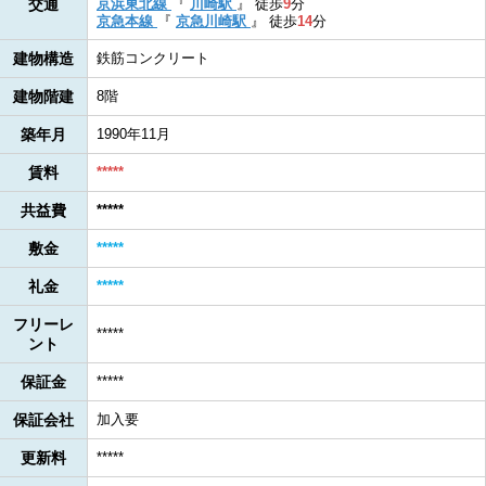
交通
京浜東北線
『
川崎駅
』
徒歩
9
分
京急本線
『
京急川崎駅
』
徒歩
14
分
建物構造
鉄筋コンクリート
建物階建
8階
築年月
1990年11月
賃料
*****
共益費
*****
敷金
*****
礼金
*****
フリーレ
*****
ント
保証金
*****
保証会社
加入要
更新料
*****