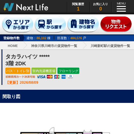
閲覧履歴
お気に入り
1
0
登録物件数
建物：
86,102
棟
部屋数：
484,576
戸
HOME
神奈川県川崎市の賃貸物件一覧
川崎新町駅の賃貸物件一覧
タカラハイツ *****
3階 2DK
バス・トイレ別
室内洗濯機置場
フローリング
【更新】2026/08/09
間取り図