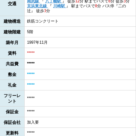
南武線
『
八丁畷駅
』
徒歩
12
分
駅までバスで
8
分
徒歩
3
分
交通
京浜東北線
『
川崎駅
』
駅までバスで
8
分
バス停『二の
辻』
徒歩
3
分
建物構造
鉄筋コンクリート
建物階建
5階
築年月
1997年11月
賃料
*****
共益費
*****
敷金
*****
礼金
*****
フリーレ
*****
ント
保証金
*****
保証会社
加入要
更新料
*****