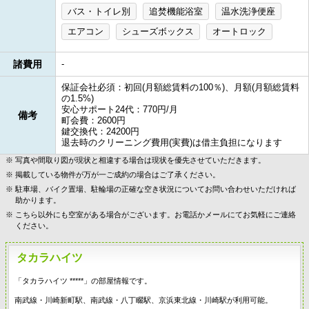
バス・トイレ別
追焚機能浴室
温水洗浄便座
エアコン
シューズボックス
オートロック
諸費用
-
保証会社必須：初回(月額総賃料の100％)、月額(月額総賃料
の1.5%)
安心サポート24代：770円/月
備考
町会費：2600円
鍵交換代：24200円
退去時のクリーニング費用(実費)は借主負担になります
写真や間取り図が現状と相違する場合は現状を優先させていただきます。
掲載している物件が万が一ご成約の場合はご了承ください。
駐車場、バイク置場、駐輪場の正確な空き状況についてお問い合わせいただければ
助かります。
こちら以外にも空室がある場合がございます。お電話かメールにてお気軽にご連絡
ください。
タカラハイツ
「タカラハイツ *****」の部屋情報です。
南武線・川崎新町駅、南武線・八丁畷駅、京浜東北線・川崎駅が利用可能。