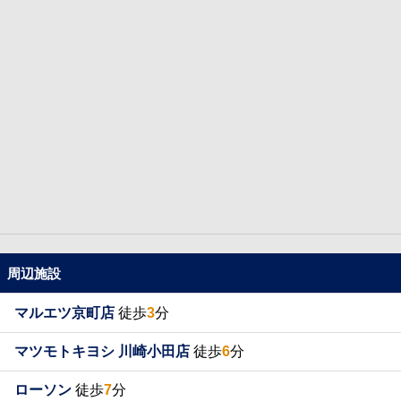
周辺施設
マルエツ京町店
徒歩
3
分
マツモトキヨシ 川崎小田店
徒歩
6
分
ローソン
徒歩
7
分