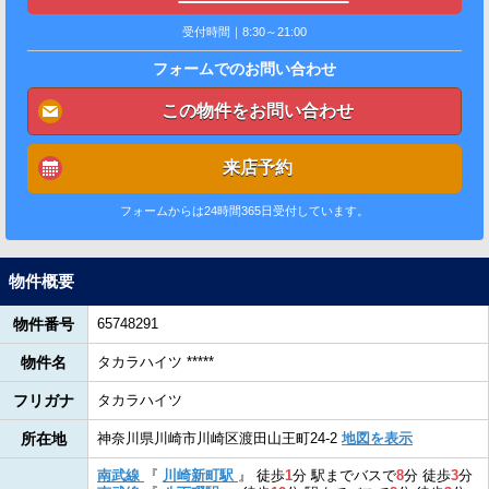
受付時間｜8:30～21:00
フォームでのお問い合わせ
この物件をお問い合わせ
来店予約
フォームからは24時間365日受付しています。
物件概要
物件番号
65748291
物件名
タカラハイツ *****
フリガナ
タカラハイツ
所在地
神奈川県川崎市川崎区渡田山王町24-2
地図を表示
南武線
『
川崎新町駅
』
徒歩
1
分
駅までバスで
8
分
徒歩
3
分