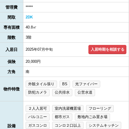
管理費
*****
間取
2DK
専有面積
40.8㎡
階数
3階
入居時期を相談する
入居日
2025年07月中旬
保険
20,000円
方角
南
外観タイル張り
BS
光ファイバー
物件特徴
防犯カメラ
公共排水
公営水道
２人入居可
室内洗濯機置場
フローリング
バルコニー
都市ガス
敷地内ごみ置き場
ガスコンロ
コンロ２口以上
システムキッチン
設備