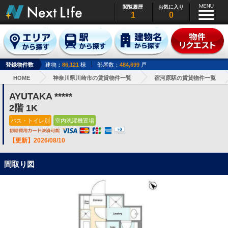
閲覧履歴
お気に入り
1
0
登録物件数
建物：
86,121
棟
部屋数：
484,699
戸
HOME
神奈川県川崎市の賃貸物件一覧
宿河原駅の賃貸物件一覧
AYUTAKA *****
2階 1K
バス・トイレ別
室内洗濯機置場
【更新】2026/08/10
間取り図