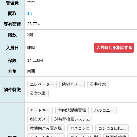
管理費
*****
間取
1K
専有面積
25.77㎡
階数
2階
入居時期を相談する
入居日
即時
保険
14,110円
方角
南西
エレベーター
防犯カメラ
公共排水
物件特徴
公営水道
カードキー
室内洗濯機置場
バルコニー
都市ガス
24時間換気システム
敷地内ごみ置き場
ガスコンロ
コンロ２口以上