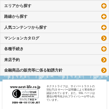
エリアから探す
click to expand contents
路線から探す
click to expand contents
人気コンテンツから探す
click to expand contents
マンションカタログ
各種手続き
click to expand contents
来店予約
金融商品の販売等に係る勧誘方針
ネクストライフは、サイバートラストの
SSL/TLS サーバー証明書により実在性が
認証されています。また、SSL ページは
通信が暗号化されプライバシーが守られ
ています。