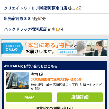
クリエイトＳ・Ｄ 川崎宿河原南口店
徒歩
2
分
出光宿河原ＳＳ
徒歩
7
分
ハックドラッグ宿河原店
徒歩
13
分
AYUTAKAのお問い合わせはこちら
溝の口店
JR東急田園都市線溝の口駅 徒歩3分
神奈川県川崎市高津区溝口１丁目13-18セキグチビ
ル 3階
MAP
店舗詳細
お電話でのお問い合わせ