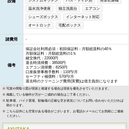
システムキッチン
バス・トイレ別
浴室乾燥機
設備
温水洗浄便座
独立洗面台
エアコン
シューズボックス
インターネット対応
オートロック
宅配ボックス
諸費用
-
保証会社利用必須：初回保証料：月額総賃料の40％
月額保証料：月額総賃料の1％
鍵交換代：22000円
退去時清掃費：38500円
備考
エアコン清掃費：8250円
口座振替事務手数料：110円/月
セーフティ補償料：570円/月
退去時のクリーニング費用(実費)は借主負担になります
写真や間取り図が現状と相違する場合は現状を優先させていただきます。
掲載している物件が万が一ご成約の場合はご了承ください。
駐車場、バイク置場、駐輪場の正確な空き状況についてお問い合わせいただければ
助かります。
こちら以外にも空室がある場合がございます。お電話かメールにてお気軽にご連絡
ください。