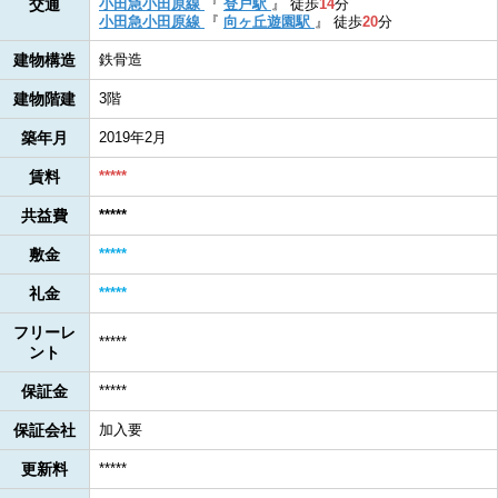
交通
小田急小田原線
『
登戸駅
』
徒歩
14
分
小田急小田原線
『
向ヶ丘遊園駅
』
徒歩
20
分
建物構造
鉄骨造
建物階建
3階
築年月
2019年2月
賃料
*****
共益費
*****
敷金
*****
礼金
*****
フリーレ
*****
ント
保証金
*****
保証会社
加入要
更新料
*****