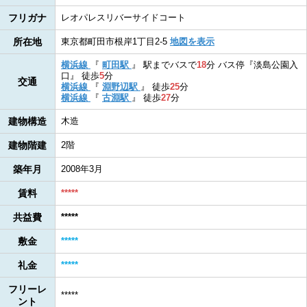
フリガナ
レオパレスリバーサイドコート
所在地
東京都町田市根岸1丁目2-5
地図を表示
横浜線
『
町田駅
』
駅までバスで
18
分
バス停『淡島公園入
口』
徒歩
5
分
交通
横浜線
『
淵野辺駅
』
徒歩
25
分
横浜線
『
古淵駅
』
徒歩
27
分
建物構造
木造
建物階建
2階
築年月
2008年3月
賃料
*****
共益費
*****
敷金
*****
礼金
*****
フリーレ
*****
ント