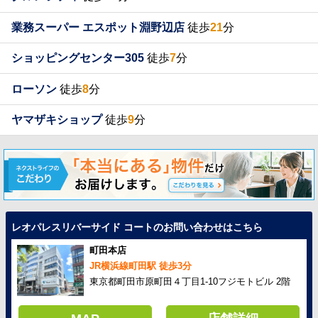
業務スーパー エスポット淵野辺店
徒歩
21
分
ショッピングセンター305
徒歩
7
分
ローソン
徒歩
8
分
ヤマザキショップ
徒歩
9
分
レオパレスリバーサイド コートのお問い合わせはこちら
町田本店
JR横浜線町田駅 徒歩3分
東京都町田市原町田４丁目1-10フジモトビル 2階