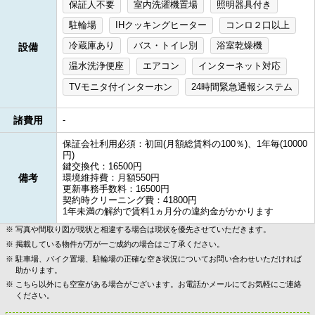
保証人不要
室内洗濯機置場
照明器具付き
駐輪場
IHクッキングヒーター
コンロ２口以上
冷蔵庫あり
バス・トイレ別
浴室乾燥機
設備
温水洗浄便座
エアコン
インターネット対応
TVモニタ付インターホン
24時間緊急通報システム
諸費用
-
保証会社利用必須：初回(月額総賃料の100％)、1年毎(10000
円)
鍵交換代：16500円
備考
環境維持費：月額550円
更新事務手数料：16500円
契約時クリーニング費：41800円
1年未満の解約で賃料1ヵ月分の違約金がかかります
写真や間取り図が現状と相違する場合は現状を優先させていただきます。
掲載している物件が万が一ご成約の場合はご了承ください。
駐車場、バイク置場、駐輪場の正確な空き状況についてお問い合わせいただければ
助かります。
こちら以外にも空室がある場合がございます。お電話かメールにてお気軽にご連絡
ください。