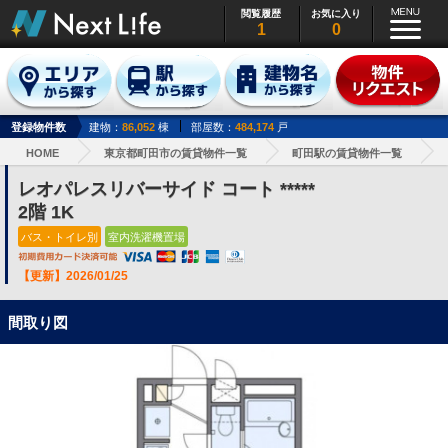
閲覧履歴
お気に入り
1
0
登録物件数
建物：
86,052
棟
部屋数：
484,174
戸
HOME
東京都町田市の賃貸物件一覧
町田駅の賃貸物件一覧
レオパレスリバーサイド コート *****
2階 1K
バス・トイレ別
室内洗濯機置場
【更新】2026/01/25
間取り図