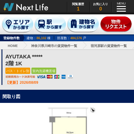
閲覧履歴
お気に入り
1
0
登録物件数
建物：
86,102
棟
部屋数：
484,576
戸
HOME
神奈川県川崎市の賃貸物件一覧
宿河原駅の賃貸物件一覧
AYUTAKA *****
2階 1K
バス・トイレ別
室内洗濯機置場
【更新】2026/08/09
間取り図