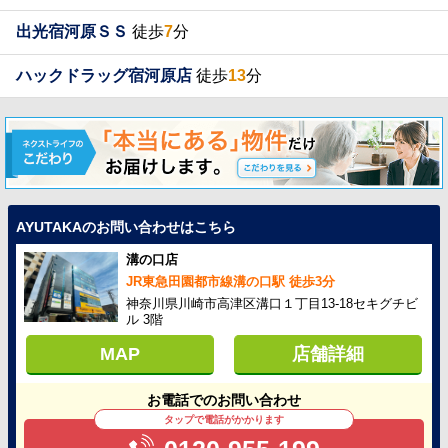
出光宿河原ＳＳ
徒歩
7
分
ハックドラッグ宿河原店
徒歩
13
分
AYUTAKAのお問い合わせはこちら
溝の口店
JR東急田園都市線溝の口駅 徒歩3分
神奈川県川崎市高津区溝口１丁目13-18セキグチビ
ル 3階
MAP
店舗詳細
お電話でのお問い合わせ
タップで電話がかかります