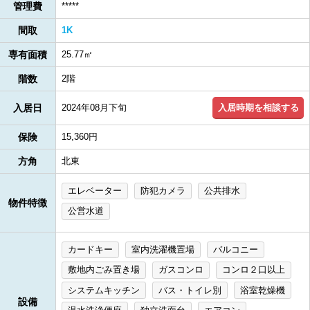
管理費
*****
間取
1K
専有面積
25.77㎡
階数
2階
入居時期を相談する
入居日
2024年08月下旬
保険
15,360円
方角
北東
エレベーター
防犯カメラ
公共排水
物件特徴
公営水道
カードキー
室内洗濯機置場
バルコニー
敷地内ごみ置き場
ガスコンロ
コンロ２口以上
システムキッチン
バス・トイレ別
浴室乾燥機
設備