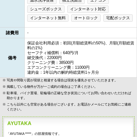
温水洗浄便座
独立洗面台
エアコン
シューズボックス
インターネット対応
インターネット無料
オートロック
宅配ボックス
諸費用
-
保証会社利用必須：初回(月額総賃料の50%)、月額(月額総賃
料の1%)
セーフティ補償料：640円/月
備考
鍵交換代：22000円
クリーニング費：38500円
エアコンクリーニング費：11000円
違約金：1年以内の解約時総賃料1ヶ月分
写真や間取り図が現状と相違する場合は現状を優先させていただきます。
掲載している物件が万が一ご成約の場合はご了承ください。
駐車場、バイク置場、駐輪場の正確な空き状況についてお問い合わせいただければ
助かります。
こちら以外にも空室がある場合がございます。お電話かメールにてお気軽にご連絡
ください。
AYUTAKA
「AYUTAKA *****」の部屋情報です。