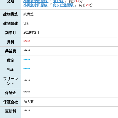
交通
小田急小田原線
『
登戸駅
』
徒歩
14
分
小田急小田原線
『
向ヶ丘遊園駅
』
徒歩
20
分
建物構造
鉄骨造
建物階建
3階
築年月
2019年2月
賃料
*****
共益費
*****
敷金
*****
礼金
*****
フリーレ
*****
ント
保証金
*****
保証会社
加入要
更新料
*****