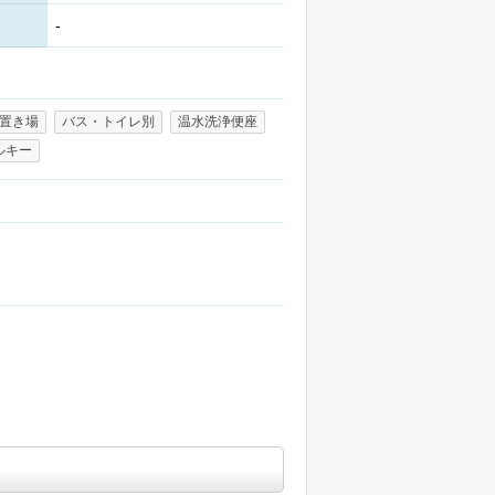
-
置き場
バス・トイレ別
温水洗浄便座
ルキー