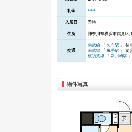
礼金
*****
入居日
即時
住所
神奈川県横浜市鶴見区江ケ
南武線
『
矢向駅
』
徒
交通
南武線
『
尻手駅
』
徒
横須賀線
『
新川崎駅
物件写真