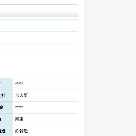
金
*****
会社
加入要
金
*****
角
南東
構造
鉄骨造