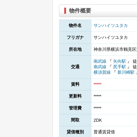
物件概要
物件名
サンハイツユタカ
フリガナ
サンハイツユタカ
所在地
神奈川県横浜市鶴見区江
南武線
『
矢向駅
』
徒
交通
南武線
『
尻手駅
』
徒
横須賀線
『
新川崎駅
賃料
*****
更新料
*****
管理費
*****
間取
2DK
貸借種別
普通賃貸借