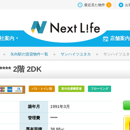
最近見た物件
お
1
社案内
店舗案内
▼
»
矢向駅の賃貸物件一覧
»
サンハイツユタカ
»
サンハイツユタカ *
* 2階 2DK
バス・トイレ別
室内洗濯機置場
フローリング
築年月
1991年3月
管理費
*****
専有面積
38.88㎡