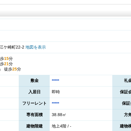
ケ崎町22-2
地図を表示
歩
15
分
歩
21
分
』
徒歩
25
分
敷金
礼
*****
入居日
即時
保証
フリーレント
保証
*****
専有面積
38.88㎡
方
建物階建
地上4階 / -
建物