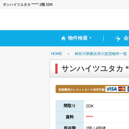
サンハイツユタカ ***** 2階 2DK
物件検索
会
▼
HOME
»
神奈川県横浜市の賃貸物件一覧
サンハイツユタカ ****
初期費用クレジットカード決済可能
間取り
2DK
賃料
*****
所在階
2階 / 4階建