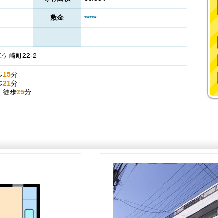
敷金
*****
崎町22-2
歩
15
分
歩
21
分
』
徒歩
25
分