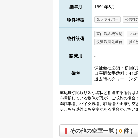
築年月
1991年3月
光ファイバー
公共排
物件特徴
室内洗濯機置場
フロ
物件設備
洗髪洗面化粧台
独立
諸費用
-
保証会社必須：初回(月額
備考
口座振替手数料：440
退去時のクリーニング
※写真や間取り図が現状と相違する場合は
※掲載している物件が万が一ご成約の場合
※駐車場、バイク置場、駐輪場の正確な空
※こちら以外にも空室がある場合がござい
その他の空室一覧 (
0
件 )