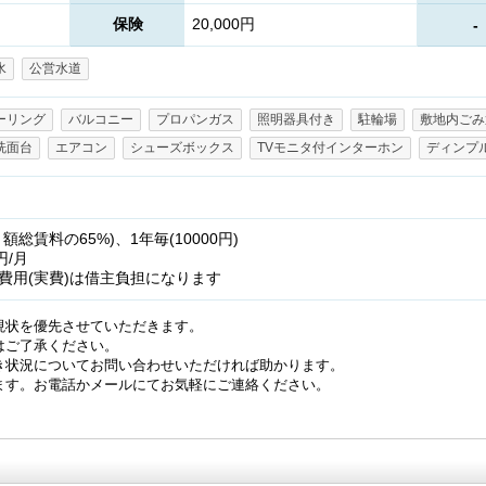
保険
20,000円
-
水
公営水道
ーリング
バルコニー
プロパンガス
照明器具付き
駐輪場
敷地内ごみ
洗面台
エアコン
シューズボックス
TVモニタ付インターホン
ディンプ
総賃料の65%)、1年毎(10000円)
円/月
費用(実費)は借主負担になります
現状を優先させていただきます。
はご了承ください。
き状況についてお問い合わせいただければ助かります。
ます。お電話かメールにてお気軽にご連絡ください。