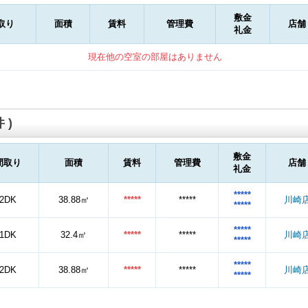
敷金
取り
面積
賃料
管理費
店舗
礼金
現在他の空室の部屋はありません
 )
敷金
間取り
面積
賃料
管理費
店舗
礼金
*****
2DK
38.88㎡
*****
*****
川崎
*****
*****
1DK
32.4㎡
*****
*****
川崎
*****
*****
2DK
38.88㎡
*****
*****
川崎
*****