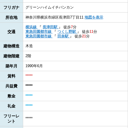
フリガナ
グリーンハイムイチバンカン
所在地
神奈川県横浜市緑区長津田7丁目11
地図を表示
横浜線
『
長津田駅
』
徒歩
7
分
交通
東急田園都市線
『
つくし野駅
』
徒歩
11
分
東急田園都市線
『
田奈駅
』
徒歩
21
分
建物構造
木造
建物階建
2階
築年月
1990年6月
賃料
*****
共益費
*****
敷金
*****
礼金
*****
フリーレ
*****
ント