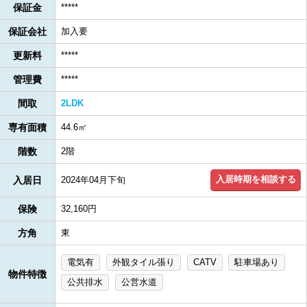
保証金
*****
保証会社
加入要
更新料
*****
管理費
*****
間取
2LDK
専有面積
44.6㎡
階数
2階
入居時期を相談する
入居日
2024年04月下旬
保険
32,160円
方角
東
電気有
外観タイル張り
CATV
駐車場あり
物件特徴
公共排水
公営水道