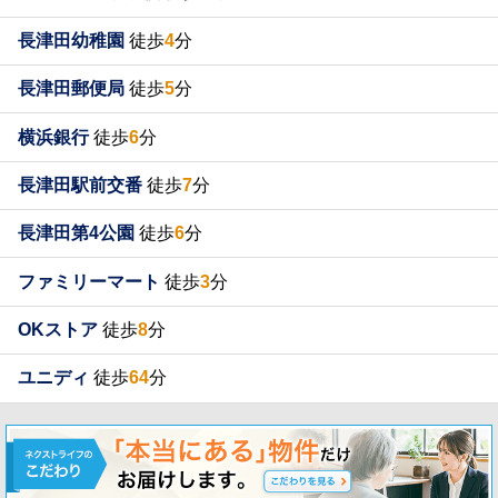
長津田幼稚園
徒歩
4
分
長津田郵便局
徒歩
5
分
横浜銀行
徒歩
6
分
長津田駅前交番
徒歩
7
分
長津田第4公園
徒歩
6
分
ファミリーマート
徒歩
3
分
OKストア
徒歩
8
分
ユニディ
徒歩
64
分