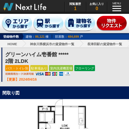
閲覧履歴
お気に入り
1
0
登録物件数
建物：
86,121
棟
部屋数：
484,699
戸
HOME
神奈川県横浜市の賃貸物件一覧
長津田駅の賃貸物件一覧
グリーンハイム壱番館 *****
2階 2LDK
バス・トイレ別
駐車場あり
室内洗濯機置場
フローリング
【更新】2024/04/16
間取り図