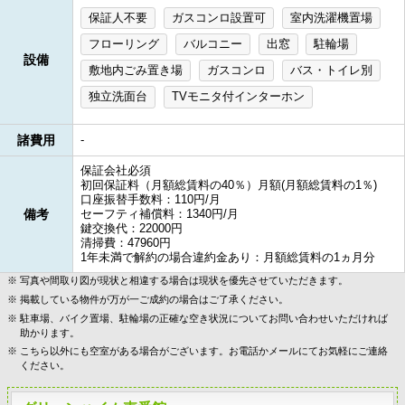
保証人不要
ガスコンロ設置可
室内洗濯機置場
フローリング
バルコニー
出窓
駐輪場
設備
敷地内ごみ置き場
ガスコンロ
バス・トイレ別
独立洗面台
TVモニタ付インターホン
諸費用
-
保証会社必須
初回保証料（月額総賃料の40％）月額(月額総賃料の1％)
口座振替手数料：110円/月
備考
セーフティ補償料：1340円/月
鍵交換代：22000円
清掃費：47960円
1年未満で解約の場合違約金あり：月額総賃料の1ヵ月分
写真や間取り図が現状と相違する場合は現状を優先させていただきます。
掲載している物件が万が一ご成約の場合はご了承ください。
駐車場、バイク置場、駐輪場の正確な空き状況についてお問い合わせいただければ
助かります。
こちら以外にも空室がある場合がございます。お電話かメールにてお気軽にご連絡
ください。