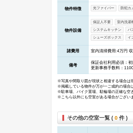
光ファイバー
防犯カ
物件特徴
保証人不要
室内洗濯
システムキッチン
バ
物件設備
シューズボックス
イ
諸費用
室内清掃費用:4万円 収
保証会社利用必須：初回(
備考
更新事務手数料：110
※写真や間取り図が現状と相違する場合は
※掲載している物件が万が一ご成約の場合
※駐車場、バイク置場、駐輪場の正確な空
※こちら以外にも空室がある場合がござい
その他の空室一覧 (
0
件 )