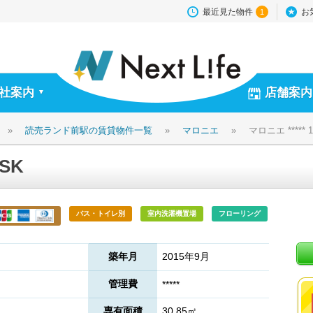
最近見た物件
お
1
社案内
店舗案内
▼
»
読売ランド前駅の賃貸物件一覧
»
マロニエ
»
マロニエ ***** 
1SK
バス・トイレ別
室内洗濯機置場
フローリング
築年月
2015年9月
管理費
*****
専有面積
30.85㎡