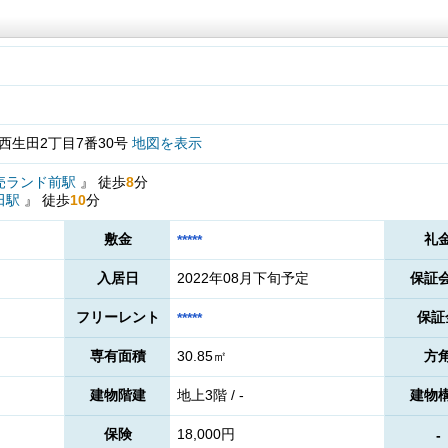
西生田2丁目7番30号
地図を表示
売ランド前駅
』
徒歩
8
分
田駅
』
徒歩
10
分
敷金
礼
*****
入居日
2022年08月下旬予定
保証
フリーレント
保証
*****
専有面積
30.85㎡
方
建物階建
地上3階 / -
建物
保険
18,000円
-