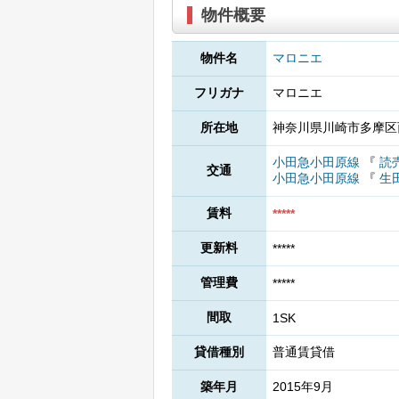
物件概要
物件名
マロニエ
フリガナ
マロニエ
所在地
神奈川県川崎市多摩区
小田急小田原線
『
読
交通
小田急小田原線
『
生
賃料
*****
更新料
*****
管理費
*****
間取
1SK
貸借種別
普通賃貸借
築年月
2015年9月