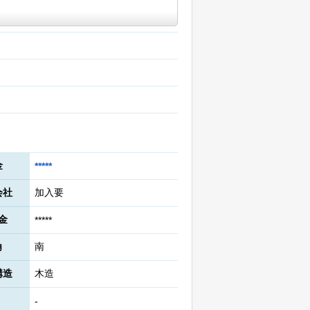
金
*****
会社
加入要
金
*****
角
南
構造
木造
-