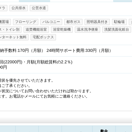
メラ
公共排水
公営水道
機置場
フローリング
バルコニー
都市ガス
照明器具付き
駐輪場
ス・トイレ別
追焚機能浴室
浴室乾燥機
温水洗浄便座
洗髪洗面化粧台
ンターネット無料
宅配ボックス
納手数料:170円（月額） 24時間サポート費用:330円（月額）
22000円)・月額(月額総賃料の2.2％)
00円
現状を優先させていただきます。
はご了承ください。
き状況についてお問い合わせいただければ助かります。
ます。お電話かメールにてお気軽にご連絡ください。
敷金