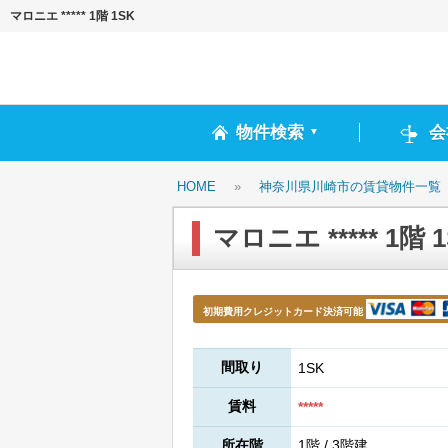
マロニエ ***** 1階 1SK
物件検索
会
▼
HOME
»
神奈川県川崎市の賃貸物件一覧
マロニエ ***** 1階 
初期費用クレジットカード決済可能
間取り
1SK
賃料
*****
所在階
1階 / 3階建