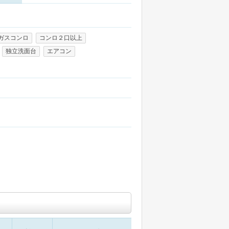
ガスコンロ
コンロ２口以上
独立洗面台
エアコン