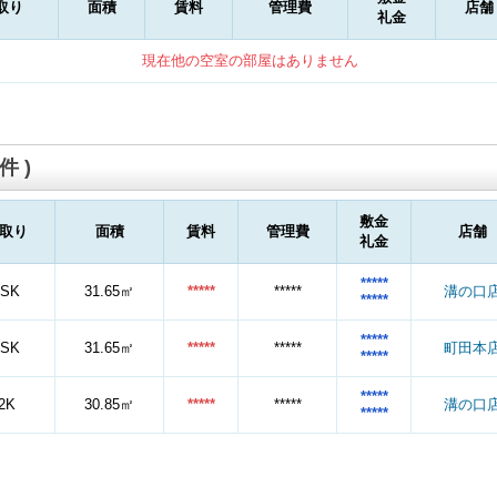
取り
面積
賃料
管理費
店舗
礼金
現在他の空室の部屋はありません
件 )
敷金
取り
面積
賃料
管理費
店舗
礼金
*****
1SK
31.65㎡
*****
*****
溝の口
*****
*****
1SK
31.65㎡
*****
*****
町田本
*****
*****
2K
30.85㎡
*****
*****
溝の口
*****