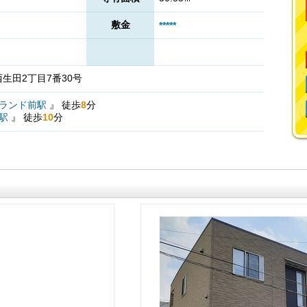
敷金
*****
生田2丁目7番30号
ランド前駅
』
徒歩
8
分
駅
』
徒歩
10
分