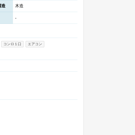
構造
木造
-
コンロ１口
エアコン