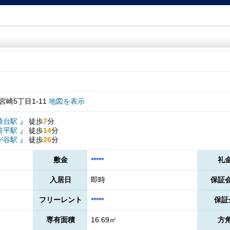
崎5丁目1-11
地図を表示
崎台駅
』
徒歩
7
分
前平駅
』
徒歩
14
分
が谷駅
』
徒歩
26
分
敷金
礼
*****
入居日
即時
保証
フリーレント
保証
*****
専有面積
16.69㎡
方