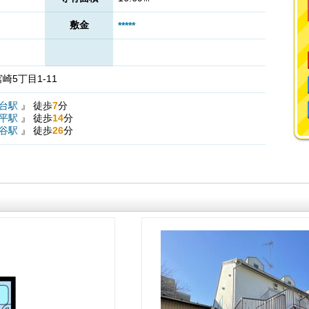
敷金
*****
5丁目1-11
台駅
』
徒歩
7
分
平駅
』
徒歩
14
分
谷駅
』
徒歩
26
分