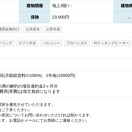
建物階建
地上3階 / -
建物
保険
23,000円
-
護受給者向け
公共排水
公営水道
ーリング
ロフト付き
バルコニー
プロパンガス
IHクッキングヒーター
月額総賃料の100%)、1年毎(10000円)
未満の解約の場合違約金2ヶ月分
費用(実費)は借主負担になります
現状を優先させていただきます。
はご了承ください。
き状況についてお問い合わせいただければ助かります。
ます。お電話かメールにてお気軽にご連絡ください。