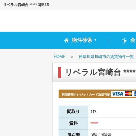
リベラル宮崎台 ***** 3階 1R
物件検索
会
▼
HOME
»
神奈川県川崎市の賃貸物件一覧
リベラル宮崎台 *****
初期費用クレジットカード決済可能
間取り
1R
賃料
*****
所在階
3階 / 3階建