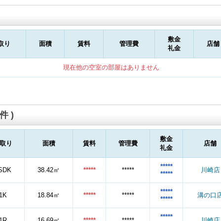
敷金
取り
面積
賃料
管理費
店舗
礼金
現在他の空室の部屋はありません
件 )
敷金
取り
面積
賃料
管理費
店舗
礼金
*****
SDK
38.42㎡
*****
*****
川崎店
*****
*****
1K
18.84㎡
*****
*****
溝の口
*****
*****
1R
16.69㎡
*****
*****
川崎店