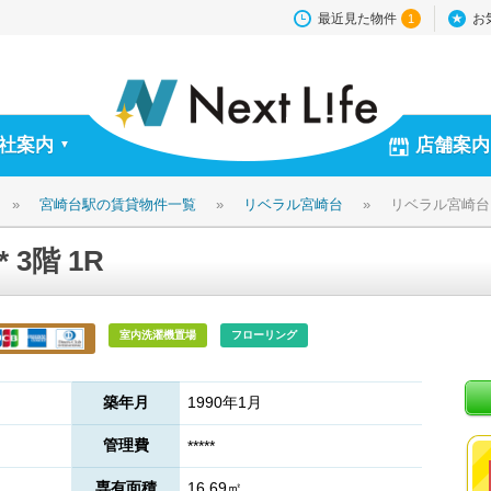
最近見た物件
お
1
社案内
店舗案内
▼
»
宮崎台駅の賃貸物件一覧
»
リベラル宮崎台
»
リベラル宮崎台 **
 3階 1R
室内洗濯機置場
フローリング
築年月
1990年1月
管理費
*****
専有面積
16.69㎡