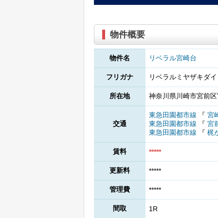
物件概要
物件名
リベラル宮崎台
フリガナ
リベラルミヤザキダイ
所在地
神奈川県川崎市宮前区宮
東急田園都市線
『
宮
交通
東急田園都市線
『
宮
東急田園都市線
『
梶
賃料
*****
更新料
*****
管理費
*****
間取
1R