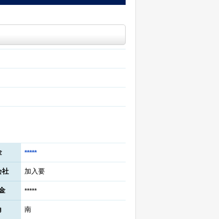
金
*****
会社
加入要
金
*****
角
南