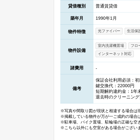
貸借種別
普通賃貸借
築年月
1990年1月
光ファイバー
生活保
物件特徴
室内洗濯機置場
フロ
物件設備
インターネット対応
諸費用
-
保証会社利用必須：初回(
鍵交換代：22000円
備考
短期解約違約金：1年
退去時のクリーニング
※写真や間取り図が現状と相違する場合は
※掲載している物件が万が一ご成約の場合
※駐車場、バイク置場、駐輪場の正確な空
※こちら以外にも空室がある場合がござい