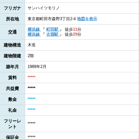
フリガナ
サンハイツモリノ
所在地
東京都町田市森野3丁目2-4
地図を表示
横浜線
『
町田駅
』
徒歩
11
分
交通
横浜線
『
古淵駅
』
徒歩
29
分
建物構造
木造
建物階建
2階
築年月
1989年2月
賃料
*****
共益費
*****
敷金
*****
礼金
*****
フリーレ
*****
ント
保証金
*****