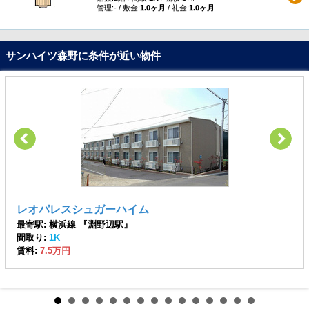
管理:- / 敷金:
1.0ヶ月
/ 礼金:
1.0ヶ月
サンハイツ森野に条件が近い物件
レオパレスシュガーハイム
最寄駅: 横浜線 『淵野辺駅』
間取り:
1K
賃料:
7.5万円