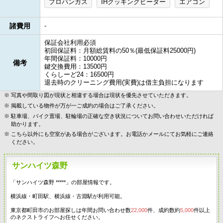
プロパンガス
IHクッキングヒーター
エアコン
諸費用
-
保証会社利用必須
初回保証料：月額総賃料の50％(最低保証料25000円)
年間保証料：10000円
備考
鍵交換費用：13500円
くらしーど24：16500円
退去時のクリーニング費用(実費)は借主負担になります
写真や間取り図が現状と相違する場合は現状を優先させていただきます。
掲載している物件が万が一ご成約の場合はご了承ください。
駐車場、バイク置場、駐輪場の正確な空き状況についてお問い合わせいただければ
助かります。
こちら以外にも空室がある場合がございます。お電話かメールにてお気軽にご連絡
ください。
サンハイツ森野
「サンハイツ森野 *****」の部屋情報です。
横浜線・町田駅、横浜線・古淵駅が利用可能。
東京都町田市のお部屋探しは年間お問い合わせ数
22,000
件、成約数約
5,000
件以上
のネクストライフへお任せください。