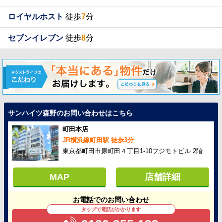
ロイヤルホスト
徒歩
7
分
セブンイレブン
徒歩
8
分
サンハイツ森野のお問い合わせはこちら
町田本店
JR横浜線町田駅 徒歩3分
東京都町田市原町田４丁目1-10フジモトビル 2階
MAP
店舗詳細
お電話でのお問い合わせ
タップで電話がかかります