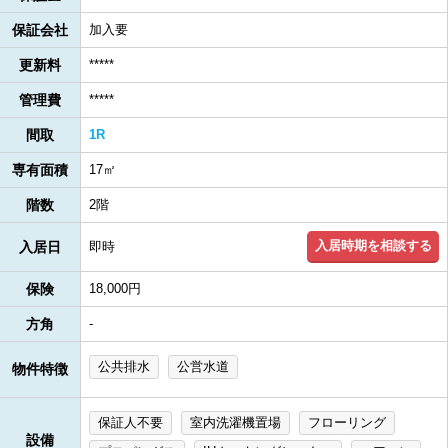
保証会社
加入要
更新料
*****
管理費
*****
間取
1R
専有面積
17㎡
階数
2階
入居時期を相談する
入居日
即時
保険
18,000円
方角
-
公共排水
公営水道
物件特徴
保証人不要
室内洗濯機置場
フローリング
設備