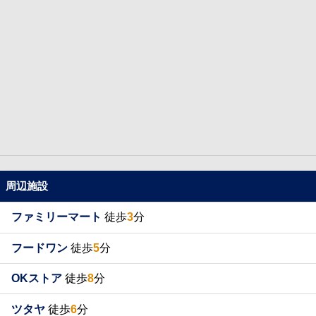
周辺施設
ファミリーマート
徒歩
3
分
フードワン
徒歩
5
分
OKストア
徒歩
8
分
ツタヤ
徒歩
6
分