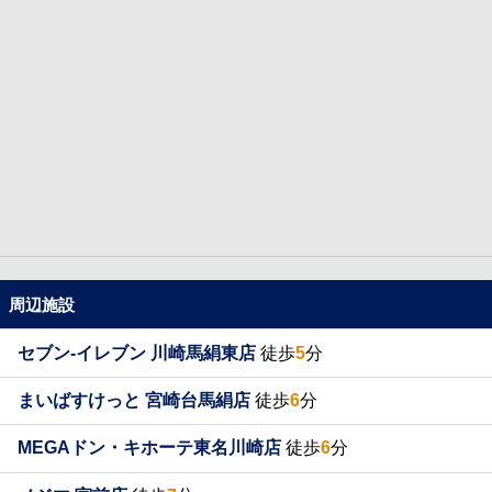
周辺施設
セブン-イレブン 川崎馬絹東店
徒歩
5
分
まいばすけっと 宮崎台馬絹店
徒歩
6
分
MEGAドン・キホーテ東名川崎店
徒歩
6
分