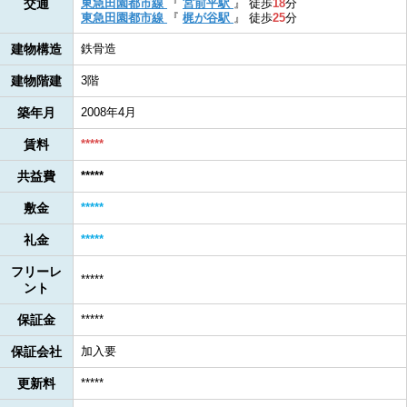
交通
東急田園都市線
『
宮前平駅
』
徒歩
18
分
東急田園都市線
『
梶が谷駅
』
徒歩
25
分
建物構造
鉄骨造
建物階建
3階
築年月
2008年4月
賃料
*****
共益費
*****
敷金
*****
礼金
*****
フリーレ
*****
ント
保証金
*****
保証会社
加入要
更新料
*****