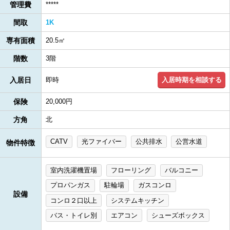
管理費
*****
間取
1K
専有面積
20.5㎡
階数
3階
入居時期を相談する
入居日
即時
保険
20,000円
方角
北
CATV
光ファイバー
公共排水
公営水道
物件特徴
室内洗濯機置場
フローリング
バルコニー
プロパンガス
駐輪場
ガスコンロ
設備
コンロ２口以上
システムキッチン
バス・トイレ別
エアコン
シューズボックス