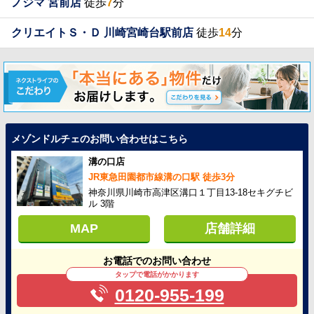
ノジマ 宮前店
徒歩
7
分
クリエイトＳ・Ｄ 川崎宮崎台駅前店
徒歩
14
分
メゾンドルチェのお問い合わせはこちら
溝の口店
JR東急田園都市線溝の口駅 徒歩3分
神奈川県川崎市高津区溝口１丁目13-18セキグチビ
ル 3階
MAP
店舗詳細
お電話でのお問い合わせ
タップで電話がかかります
0120-955-199