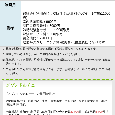
諸費用
-
保証会社利用必須：初回(月額総賃料の50%)、1年毎(11000
円)
室内抗菌消臭：9900円
初回口座登録料：3000円
備考
24時間緊急サポート：990円/月
決済サービス料：550円/月
鍵交換代：22000円
退去時のクリーニング費用(実費)は借主負担になります
写真や間取り図が現状と相違する場合は現状を優先させていただきます。
掲載している物件が万が一ご成約の場合はご了承ください。
駐車場、バイク置場、駐輪場の正確な空き状況についてお問い合わせいただければ
助かります。
こちら以外にも空室がある場合がございます。お電話かメールにてお気軽にご連絡
ください。
メゾンドルチェ
「メゾンドルチェ *****」の部屋情報です。
東急田園都市線・宮崎台駅、東急田園都市線・宮前平駅、東急田園都市線・梶が
谷駅が利用可能。
神奈川県川崎市のお部屋探しは年間お問い合わせ数
22,000
件、成約数約
5,000
件以