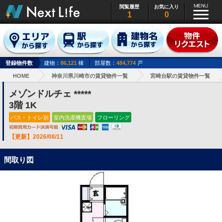
閲覧履歴
お気に入り
1
0
登録物件数
建物：
86,121
棟
部屋数：
484,774
戸
HOME
神奈川県川崎市の賃貸物件一覧
宮崎台駅の賃貸物件一覧
メゾンドルチェ *****
3階 1K
バス・トイレ別
室内洗濯機置場
フローリング
【更新】2026/08/11
間取り図