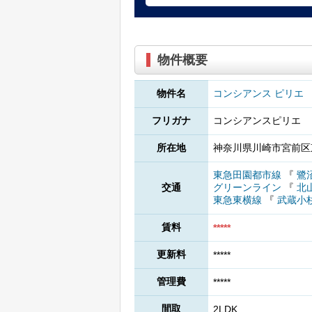
物件概要
物件名
コンシアンス ピリエ
フリガナ
コンシアンスピリエ
所在地
神奈川県川崎市宮前区東
東急田園都市線
『
鷺
交通
グリーンライン
『
北
東急東横線
『
武蔵小
賃料
*****
更新料
*****
管理費
*****
間取
2LDK