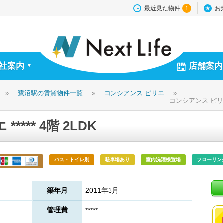
最近見た物件
お
1
社案内
店舗案内
▼
»
鷺沼駅の賃貸物件一覧
»
コンシアンス ピリエ
»
コンシアンス ピリエ *
*** 4階 2LDK
バス・トイレ別
駐車場あり
室内洗濯機置場
フローリン
築年月
2011年3月
管理費
*****