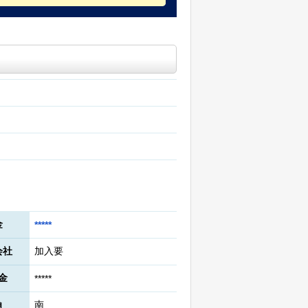
金
*****
会社
加入要
金
*****
角
南