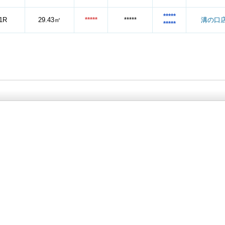
*****
1R
29.43㎡
*****
*****
溝の口
*****