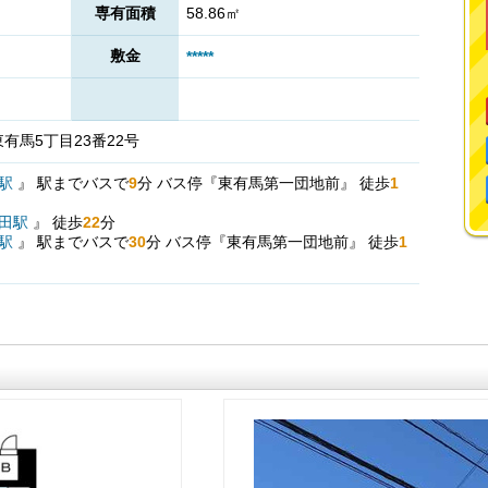
専有面積
58.86㎡
敷金
*****
有馬5丁目23番22号
駅
』
駅までバスで
9
分
バス停『東有馬第一団地前』
徒歩
1
田駅
』
徒歩
22
分
杉駅
』
駅までバスで
30
分
バス停『東有馬第一団地前』
徒歩
1