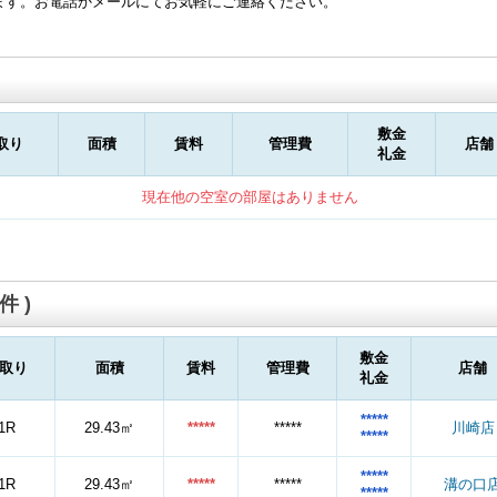
ます。お電話かメールにてお気軽にご連絡ください。
敷金
取り
面積
賃料
管理費
店舗
礼金
現在他の空室の部屋はありません
件 )
敷金
取り
面積
賃料
管理費
店舗
礼金
*****
1R
29.43㎡
*****
*****
川崎店
*****
*****
1R
29.43㎡
*****
*****
溝の口
*****