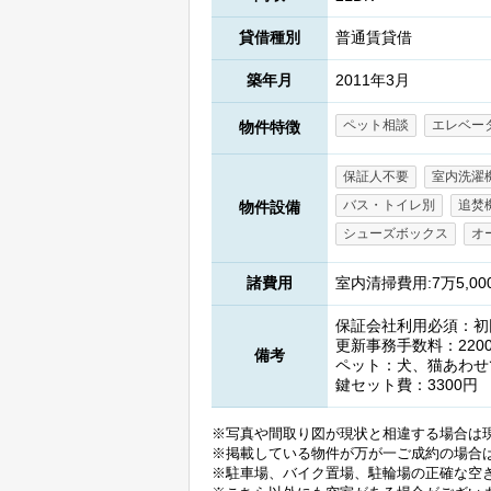
貸借種別
普通賃貸借
築年月
2011年3月
ペット相談
エレベー
物件特徴
保証人不要
室内洗濯
バス・トイレ別
追焚
物件設備
シューズボックス
オ
諸費用
室内清掃費用:7万5,0
保証会社利用必須：初回(
更新事務手数料：220
備考
ペット：犬、猫あわせて
鍵セット費：3300円
※写真や間取り図が現状と相違する場合は
※掲載している物件が万が一ご成約の場合
※駐車場、バイク置場、駐輪場の正確な空