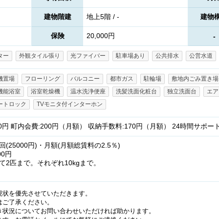
建物階建
地上5階 / -
建物
保険
20,000円
-
ター
外観タイル張り
光ファイバー
駐車場あり
公共排水
公営水道
機置場
フローリング
バルコニー
都市ガス
駐輪場
敷地内ごみ置き場
機能浴室
浴室乾燥機
温水洗浄便座
洗髪洗面化粧台
独立洗面台
エア
ートロック
TVモニタ付インターホン
00円 町内会費:200円（月額） 収納手数料:170円（月額） 24時間サポー
25000円)・月額(月額総賃料の2.5％)
00円
2匹まで。それぞれ10kgまで。
現状を優先させていただきます。
はご了承ください。
き状況についてお問い合わせいただければ助かります。