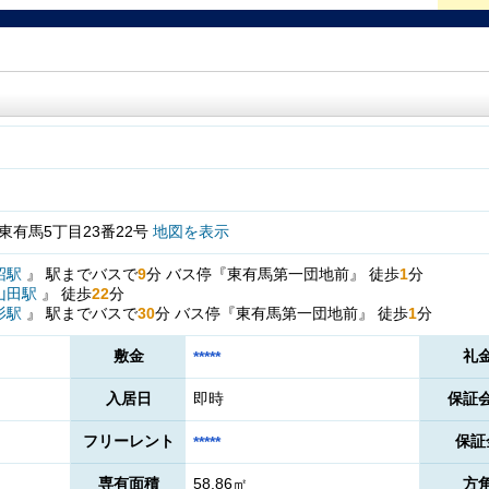
有馬5丁目23番22号
地図を表示
沼駅
』
駅までバスで
9
分
バス停『東有馬第一団地前』
徒歩
1
分
山田駅
』
徒歩
22
分
杉駅
』
駅までバスで
30
分
バス停『東有馬第一団地前』
徒歩
1
分
敷金
礼
*****
入居日
即時
保証
フリーレント
保証
*****
専有面積
58.86㎡
方