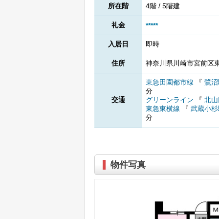
所在階
4階 / 5階建
礼金
*****
入居日
即時
住所
神奈川県川崎市宮前区東
東急田園都市線
『
鷺沼
分
交通
グリーンライン
『
北山
東急東横線
『
武蔵小
分
物件写真