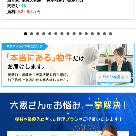
最寄駅: 京急大師線 『鈴木町駅』 徒歩
10
分
間取り:
1K
賃料:
9.2～9.2万円