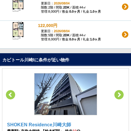
更新日：
2026/08/04
階数:2階 / 間取:
2DK
/ 面積:44㎡
管理:8,000円 / 敷金:
0.0ヶ月
/ 礼金:
1.0ヶ月
122,000円
更新日：
2026/08/04
階数:5階 / 間取:
2DK
/ 面積:44㎡
管理:8,000円 / 敷金:
0.0ヶ月
/ 礼金:
1.0ヶ月
カピトール川崎Iに条件が近い物件
SHOKEN Residence川崎大師