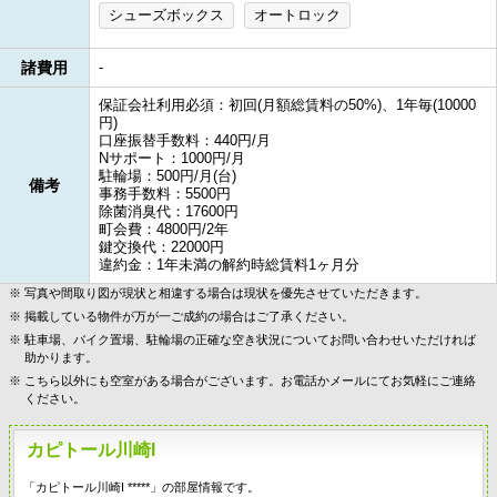
シューズボックス
オートロック
諸費用
-
保証会社利用必須：初回(月額総賃料の50%)、1年毎(10000
円)
口座振替手数料：440円/月
Nサポート：1000円/月
駐輪場：500円/月(台)
備考
事務手数料：5500円
除菌消臭代：17600円
町会費：4800円/2年
鍵交換代：22000円
違約金：1年未満の解約時総賃料1ヶ月分
写真や間取り図が現状と相違する場合は現状を優先させていただきます。
掲載している物件が万が一ご成約の場合はご了承ください。
駐車場、バイク置場、駐輪場の正確な空き状況についてお問い合わせいただければ
助かります。
こちら以外にも空室がある場合がございます。お電話かメールにてお気軽にご連絡
ください。
カピトール川崎I
「カピトール川崎I *****」の部屋情報です。