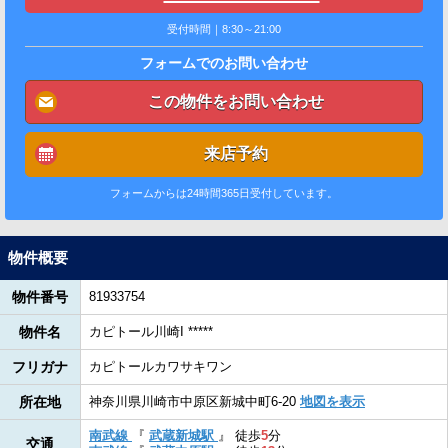
受付時間｜8:30～21:00
フォームでのお問い合わせ
この物件をお問い合わせ
来店予約
フォームからは24時間365日受付しています。
物件概要
物件番号
81933754
物件名
カピトール川崎I *****
フリガナ
カピトールカワサキワン
所在地
神奈川県川崎市中原区新城中町6-20
地図を表示
南武線
『
武蔵新城駅
』
徒歩
5
分
交通