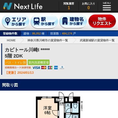
閲覧履歴
お気に入り
1
0
登録物件数
建物：
86,052
棟
部屋数：
484,174
戸
HOME
神奈川県川崎市の賃貸物件一覧
武蔵新城駅の賃貸物件一覧
カピトール川崎I *****
5階 2DK
バス・トイレ別
室内洗濯機置場
【更新】2024/01/13
間取り図