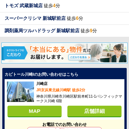
トモズ 武蔵新城店
徒歩
4
分
スーパークリシマ 新城駅前店
徒歩
6
分
調剤薬局ツルハドラッグ 新城駅前店
徒歩
9
分
カピトール川崎Iのお問い合わせはこちら
川崎店
JR京浜東北線川崎駅 徒歩2分
神奈川県川崎市川崎区駅前本町11-1パシフィックマ
ークス川崎 6階
MAP
店舗詳細
お電話でのお問い合わせ