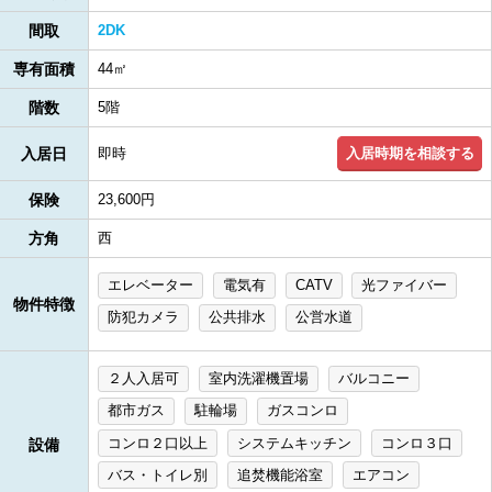
間取
2DK
専有面積
44㎡
階数
5階
入居時期を相談する
入居日
即時
保険
23,600円
方角
西
エレベーター
電気有
CATV
光ファイバー
物件特徴
防犯カメラ
公共排水
公営水道
２人入居可
室内洗濯機置場
バルコニー
都市ガス
駐輪場
ガスコンロ
コンロ２口以上
システムキッチン
コンロ３口
設備
バス・トイレ別
追焚機能浴室
エアコン