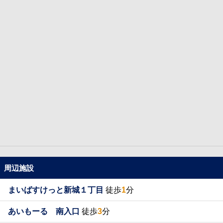
周辺施設
まいばすけっと新城１丁目
徒歩
1
分
あいもーる 南入口
徒歩
3
分