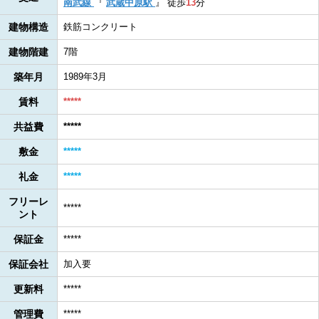
南武線
『
武蔵中原駅
』
徒歩
13
分
建物構造
鉄筋コンクリート
建物階建
7階
築年月
1989年3月
賃料
*****
共益費
*****
敷金
*****
礼金
*****
フリーレ
*****
ント
保証金
*****
保証会社
加入要
更新料
*****
管理費
*****